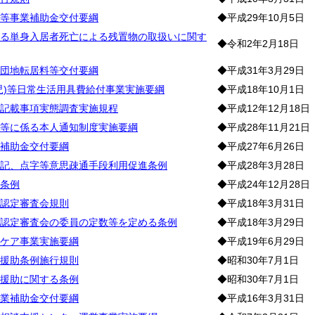
等事業補助金交付要綱
◆平成29年10月5日
る単身入居者死亡による残置物の取扱いに関す
◆令和2年2月18日
団地転居料等交付要綱
◆平成31年3月29日
児)等日常生活用具費給付事業実施要綱
◆平成18年10月1日
記載事項実態調査実施規程
◆平成12年12月18日
等に係る本人通知制度実施要綱
◆平成28年11月21日
補助金交付要綱
◆平成27年6月26日
記、点字等意思疎通手段利用促進条例
◆平成28年3月28日
条例
◆平成24年12月28日
認定審査会規則
◆平成18年3月31日
認定審査会の委員の定数等を定める条例
◆平成18年3月29日
ケア事業実施要綱
◆平成19年6月29日
援助条例施行規則
◆昭和30年7月1日
援助に関する条例
◆昭和30年7月1日
業補助金交付要綱
◆平成16年3月31日