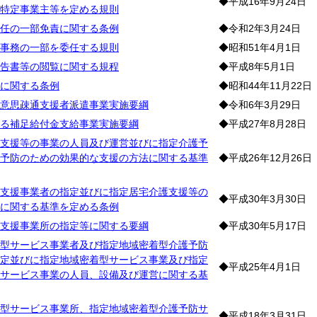
◆平成16年9月24日
特定事業主等を定める規則
任の一部免責に関する条例
◆令和2年3月24日
事務の一部を委任する規則
◆昭和51年4月1日
告書等の閲覧に関する規程
◆平成8年5月1日
に関する条例
◆昭和44年11月22日
意思疎通支援者派遣事業実施要綱
◆令和6年3月29日
る補足給付金支給事業実施要綱
◆平成27年8月28日
支援等の事業の人員及び運営並びに指定介護予
予防のための効果的な支援の方法に関する基準
◆平成26年12月26日
支援事業者の指定並びに指定居宅介護支援等の
◆平成30年3月30日
に関する基準を定める条例
支援事業所の指定等に関する要綱
◆平成30年5月17日
型サービス事業者及び指定地域密着型介護予防
定並びに指定地域密着型サービス事業及び指定
◆平成25年4月1日
サービス事業の人員、設備及び運営に関する基
型サービス事業所、指定地域密着型介護予防サ
◆平成18年3月31日