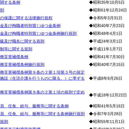
関する条例
◆昭和35年10月5日
則
◆昭和61年12月24日
の保護に関する法律施行規程
◆令和5年3月31日
金及び殉職者特別賞じゆつ金条例
◆昭和40年7月23日
金及び殉職者特別賞じゆつ金条例施行規則
◆昭和48年4月1日
級及び職名に関する規則
◆平成24年3月1日
制等に関する規則
◆平成11年1月7日
務災害補償条例
◆昭和41年7月30日
務災害補償条例施行規則
◆昭和40年7月15日
務災害補償条例第９条の２第１項第３号の規定
施設（生活介護を行うものに限る。）に準ずる
◆平成8年9月26日
務災害補償条例第９条の２第１項の規則で定め
◆平成18年12月22日
員、任免、給与、服務等に関する条例
◆昭和41年5月16日
員、任免、給与、服務等に関する条例施行規則
◆令和7年3月28日
規則
◆昭和55年11月1日