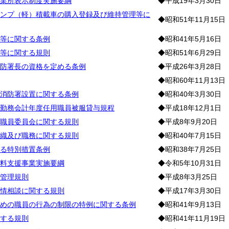
業所表示制度実施要綱
◆平成19年3月30日
ンプ（軽）積載車の購入登録及び維持管理等に
◆昭和51年11月15日
等に関する条例
◆昭和41年5月16日
等に関する規則
◆昭和51年6月29日
防署長の資格を定める条例
◆平成26年3月28日
◆昭和60年11月13日
消防署設置に関する条例
◆昭和40年3月30日
勤務会計年度任用職員被服貸与規程
◆平成18年12月1日
職員委員会に関する規則
◆平成8年9月20日
織及び職務に関する規則
◆昭和40年7月15日
る特別措置条例
◆昭和38年7月25日
料支援事業実施要綱
◆令和5年10月31日
管理規則
◆平成8年3月25日
情相談に関する規則
◆平成17年3月30日
めの職員の行為の制限の特例に関する条例
◆昭和41年9月13日
する規則
◆昭和41年11月19日