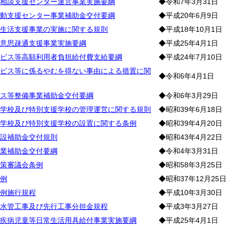
相談支援センター運営事業実施要綱
◆令和7年3月31日
動支援センター事業補助金交付要綱
◆平成20年6月9日
生活支援事業の実施に関する規則
◆平成18年10月1日
意思疎通支援事業実施要綱
◆平成25年4月1日
ビス等高額利用者負担給付費支給要綱
◆平成24年7月10日
ビス等に係るやむを得ない事由による措置に関
◆令和6年4月1日
ス等整備事業補助金交付要綱
◆令和6年3月29日
学校及び特別支援学校の管理運営に関する規則
◆昭和39年6月18日
学校及び特別支援学校の設置に関する条例
◆昭和39年4月20日
設補助金交付規則
◆昭和43年4月22日
業補助金交付要綱
◆令和4年3月31日
策審議会条例
◆昭和58年3月25日
例
◆昭和37年12月25日
例施行規程
◆平成10年3月30日
水管工事及び先行工事分担金規程
◆平成3年3月27日
疾病児童等日常生活用具給付事業実施要綱
◆平成25年4月1日