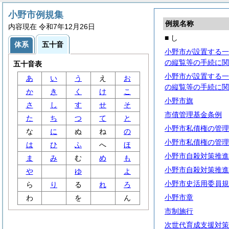
小野市例規集
例規名称
内容現在 令和7年12月26日
■ し
体系
五十音
小野市が設置する一
の縦覧等の手続に関
五十音表
小野市が設置する一
あ
い
う
え
お
の縦覧等の手続に関
か
き
く
け
こ
小野市旗
さ
し
す
せ
そ
市債管理基金条例
た
ち
つ
て
と
小野市私債権の管理
な
に
ぬ
ね
の
小野市私債権の管理
は
ひ
ふ
へ
ほ
小野市自殺対策推進
ま
み
む
め
も
小野市自殺対策推進
や
ゆ
よ
小野市史活用委員規
ら
り
る
れ
ろ
小野市章
わ
を
ん
市制施行
次世代育成支援対策