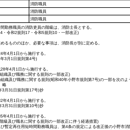
消防職員
消防職員
消防職員
時間勤務職員の消防吏員の階級は、消防士長とする。
則4・令和2規則17・令和5規則10・一部改正)
定めるもののほか、必要な事項は、消防長が別に定める。
4年4月1日から施行する。
8年3月1日
規則第4号)
28年4月1日から施行する。
の組織及び職務に関する規則の一部改正)
の組織及び職務に関する規則
(昭和40年小野市規則第7号)
の一部を次のよ
〕略
年3月31日
規則第17号)
抄
2年4月1日から施行する。
年3月31日
規則第10号)
抄
5年4月1日から施行する。
の階級及び職名に関する規則の一部改正に伴う経過措置)
及び暫定再任用短時間勤務職員は、第4条の規定による改正後の小野市消