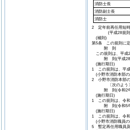
消防士長
消防副士長
消防士
2
定年前再任用短
(平成28規
(補則)
第5条
この規則に
附
則
この規則は、平成2
附
則
(平成2
(施行期日)
1
この規則は、平成
(小野市消防本部
2
小野市消防本部
〔次のよう
附
則
(令和2
(施行期日)
1
この規則は、令和
附
則
(令和5
(施行期日)
1
この規則は、令和
(小野市消防職員
5
暫定再任用職員