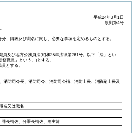
平成24年3月1日
規則第4号
る。
の身分、階級及び職名に関し、必要な事項を定めるものとする。
職員及び地方公務員法
(昭和25年法律第261号。以下「法」とい
勤務職員」という。)
とする。
職員とする。
は、消防司令長、消防司令、消防司令補、消防士長、消防副士長及
職名又は職名
、課長補佐、分署長補佐、副主幹