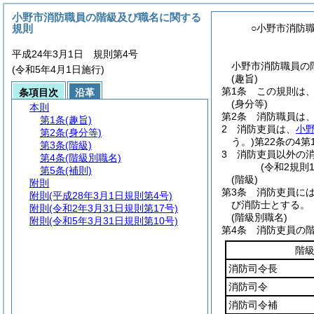
小野市消防職員の階級及び職名に関する
規則
○小野市消防
平成24年3月1日 規則第4号
小野市消防職員の
(令和5年4月1日施行)
(趣旨)
第1条
この規則は
条項目次
沿革
(身分等)
本則
第2条
消防職員は
第1条
(趣旨)
2
消防吏員は、
小
第2条
(身分等)
う。)
第22条の4
第3条
(階級)
3
消防吏員以外の消
第4条
(階級別職名)
(令和2規則
第5条
(補則)
(階級)
附則
第3条
消防吏員に
附則
(平成28年3月1日規則第4号)
び消防士とする。
附則
(令和2年3月31日規則第17号)
(階級別職名)
附則
(令和5年3月31日規則第10号)
第4条
消防吏員の
階
消防司令長
消防司令
消防司令補