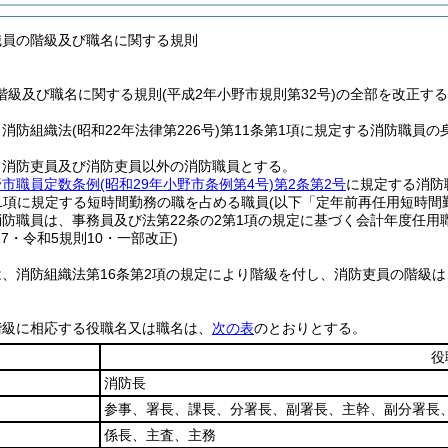
職員の階級及び職名に関する規則
階級及び職名に関する規則(平成2年小野市規則第32号)の全部を改正す
、消防組織法
(昭和22年法律第226号)
第11条第1項に規定する消防職員
、消防吏員及び消防吏員以外の消防職員とする。
野市職員定数条例
(昭和29年小野市条例第4号)
第2条第2号
に規定する消防
第1項に規定する短時間勤務の職を占める職員
(以下「定年前再任用短時間
防職員は、事務員及び法第22条の2第1項の規定に基づく会計年度任用
17・令和5規則10・一部改正)
は、消防組織法第16条第2項の規定により階級を付し、消防吏員の階級
階級に相応する役職名又は職名は、
次の表
のとおりとする。
級
役
消防長
参事、署長、課長、分署長、副署長、主幹、副分署長
係長、主査、主務