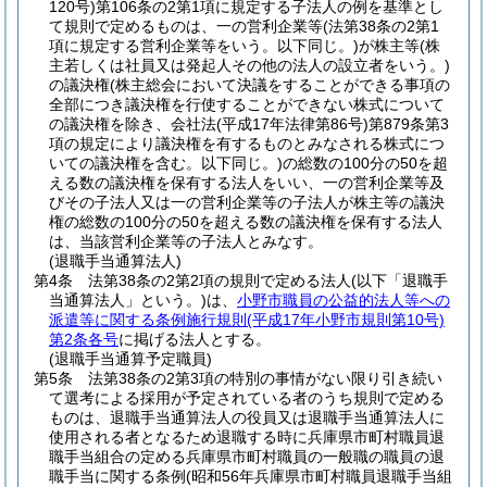
120号)
第106条の2第1項に規定する子法人の例を基準とし
て規則で定めるものは、一の営利企業等
(法第38条の2第1
項に規定する営利企業等をいう。以下同じ。)
が株主等
(株
主若しくは社員又は発起人その他の法人の設立者をいう。)
の議決権
(株主総会において決議をすることができる事項の
全部につき議決権を行使することができない株式について
の議決権を除き、会社法
(平成17年法律第86号)
第879条第3
項の規定により議決権を有するものとみなされる株式につ
いての議決権を含む。以下同じ。)
の総数の100分の50を超
える数の議決権を保有する法人をいい、一の営利企業等及
びその子法人又は一の営利企業等の子法人が株主等の議決
権の総数の100分の50を超える数の議決権を保有する法人
は、当該営利企業等の子法人とみなす。
(退職手当通算法人)
第4条
法第38条の2第2項の規則で定める法人
(以下「退職手
当通算法人」という。)
は、
小野市職員の公益的法人等への
派遣等に関する条例施行規則
(平成17年小野市規則第10号)
第2条各号
に掲げる法人とする。
(退職手当通算予定職員)
第5条
法第38条の2第3項の特別の事情がない限り引き続い
て選考による採用が予定されている者のうち規則で定める
ものは、退職手当通算法人の役員又は退職手当通算法人に
使用される者となるため退職する時に兵庫県市町村職員退
職手当組合の定める兵庫県市町村職員の一般職の職員の退
職手当に関する条例
(昭和56年兵庫県市町村職員退職手当組