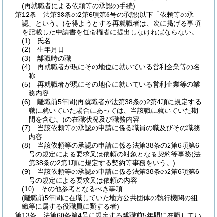
(再就職者による依頼等の承認の手続)
第12条
法第38条の2第6項第6号の承認
(以下「依頼等の承
認」という。)
を得ようとする再就職者は、次に掲げる事項
を記載した申請書を任命権者に提出しなければならない。
(1)
氏名
(2)
生年月日
(3)
離職時の職
(4)
再就職者が現にその地位に就いている営利企業等の名
称
(5)
再就職者が現にその地位に就いている営利企業等の業
務内容
(6)
離職前5年間
(再就職者が法第38条の2第4項に規定する
職に就いていた場合にあっては、当該職に就いていた期
間を含む。)
の在職状況及び職務内容
(7)
当該依頼等の承認の申請に係る職員の職及びその職務
内容
(8)
当該依頼等の承認の申請に係る法第38条の2第6項第6
号の規定による要求又は依頼の対象となる契約等事務
(法
第38条の2第1項に規定する契約等事務をいう。)
(9)
当該依頼等の承認の申請に係る法第38条の2第6項第6
号の規定による要求又は依頼の内容
(10)
その他参考となるべき事項
(離職前5年間に在職していた地方公共団体の執行機関の組
織等に属する役職員に類する者)
第13条
法第60条第4号に規定する離職前5年間に在職してい