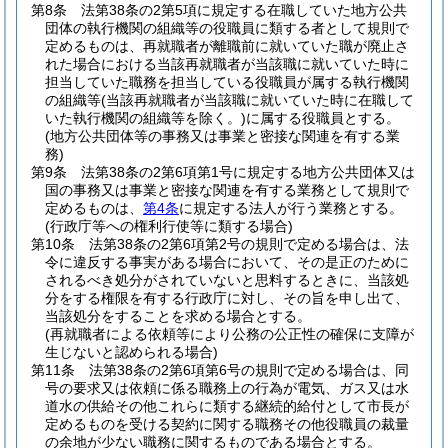
第8条
法第38条の2第5項に規定する在職していた地方公共
団体の執行機関の組織等の役職員に類する者として規則で
定めるものは、再就職者が離職前に就いていた職が廃止さ
れた場合における当該再就職者が当該職に就いていた時に
担当していた職務を担当している役職員が属する執行機関
の組織等
(当該再就職者が当該職に就いていた時に在職して
いた執行機関の組織等を除く。)
に属する役職員とする。
(地方公共団体等の事務又は事業と密接な関連を有する業
務)
第9条
法第38条の2第6項第1号に規定する地方公共団体又は
国の事務又は事業と密接な関連を有する業務として規則で
定めるものは、
第4条
に規定する法人が行う業務とする。
(行政庁等への権利行使等に類する場合)
第10条
法第38条の2第6項第2号の規則で定める場合は、法
令に違反する事実がある場合において、その是正のために
されるべき処分がされていないと思料するときに、当該処
分をする権限を有する行政庁に対し、その旨を申し出て、
当該処分をすることを求める場合とする。
(再就職者による依頼等により公務の公正性の確保に支障が
生じないと認められる場合)
第11条
法第38条の2第6項第6号の規則で定める場合は、同
号の要求又は依頼に係る職務上の行為が電気、ガス又は水
道水の供給その他これらに類する継続的給付として市長が
定めるものを受ける契約に関する職務その他役職員の裁量
の余地が少ない職務に関するものである場合とする。