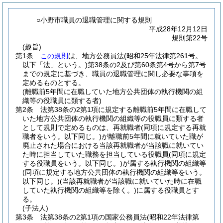
○小野市職員の退職管理に関する規則
平成28年12月12日
規則第22号
(趣旨)
第1条
この規則
は、地方公務員法
(昭和25年法律第261号。
以下「法」という。)
第38条の2及び第60条第4号から第7号
までの規定に基づき、職員の退職管理に関し必要な事項を
定めるものとする。
(離職前5年間に在職していた地方公共団体の執行機関の組
織等の役職員に類する者)
第2条
法第38条の2第1項に規定する離職前5年間に在職して
いた地方公共団体の執行機関の組織等の役職員に類する者
として規則で定めるものは、再就職者
(同項に規定する再就
職者をいう。以下同じ。)
が離職前5年間に就いていた職が
廃止された場合における当該再就職者が当該職に就いてい
た時に担当していた職務を担当している役職員
(同項に規定
する役職員をいう。以下同じ。)
が属する執行機関の組織等
(同項に規定する地方公共団体の執行機関の組織等をいう。
以下同じ。)
(当該再就職者が当該職に就いていた時に在職
していた執行機関の組織等を除く。)
に属する役職員とす
る。
(子法人)
第3条
法第38条の2第1項の国家公務員法
(昭和22年法律第