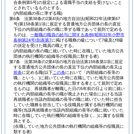
合条例第5号)
の規定による退職手当の支給を受けないこと
とされているものとする。
(内部組織の長に準ずる職)
第6条
法第38条の2第4項の地方自治法
(昭和22年法律第67
号)
第158条第1項に規定する普通地方公共団体の長の直近
下位の内部組織の長の職に準ずる職であって規則で定める
ものは、
一般職の職員の給与に関する条例
(昭和32年小野市
条例第24号)
別表第7
に掲げる職務の級について7級及び8級
の決定を受けた職員の職とする。
(内部組織の長の職に就いていた時に在職していた地方公共
団体の執行機関の組織等の役職員に類する者)
第7条
法第38条の2第4項の地方自治法第158条第1項に規定
する普通地方公共団体の長の直近下位の内部組織の長又は
前条
に定める職
(以下
この条
において「内部組織の長等の
職」という。)
に就いていた時に在職していた地方公共団体
の執行機関の組織等の役職員に類する者として規則で定め
るものは、再就職者が離職した日の5年前の日より前に就い
ていた内部組織の長等の職が廃止された場合における当該
再就職者が当該内部組織の長等の職に就いていた時に担当
していた職務を担当している役職員が属する執行機関の組
織等
(当該再就職者が当該内部組織の長等の職に就いていた
時に在職していた執行機関の組織等を除く。)
に属する役職
員とする。
(在職していた地方公共団体の執行機関の組織等の役職員に
類する者)