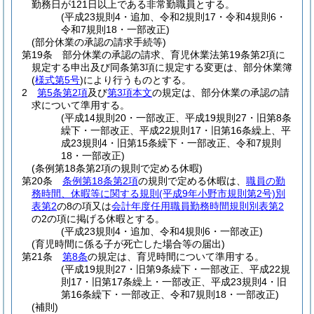
勤務日が121日以上である非常勤職員とする。
(平成23規則4・追加、令和2規則17・令和4規則6・
令和7規則18・一部改正)
(部分休業の承認の請求手続等)
第19条
部分休業の承認の請求、育児休業法第19条第2項に
規定する申出及び同条第3項に規定する変更は、部分休業簿
(
様式第5号
)
により行うものとする。
2
第5条第2項
及び
第3項本文
の規定は、部分休業の承認の請
求について準用する。
(平成14規則20・一部改正、平成19規則27・旧第8条
繰下・一部改正、平成22規則17・旧第16条繰上、平
成23規則4・旧第15条繰下・一部改正、令和7規則
18・一部改正)
(条例第18条第2項の規則で定める休暇)
第20条
条例第18条第2項
の規則で定める休暇は、
職員の勤
務時間、休暇等に関する規則
(平成9年小野市規則第2号)
別
表第2
の8の項又は
会計年度任用職員勤務時間規則別表第2
の2の項に掲げる休暇とする。
(平成23規則4・追加、令和4規則6・一部改正)
(育児時間に係る子が死亡した場合等の届出)
第21条
第8条
の規定は、育児時間について準用する。
(平成19規則27・旧第9条繰下・一部改正、平成22規
則17・旧第17条繰上・一部改正、平成23規則4・旧
第16条繰下・一部改正、令和7規則18・一部改正)
(補則)