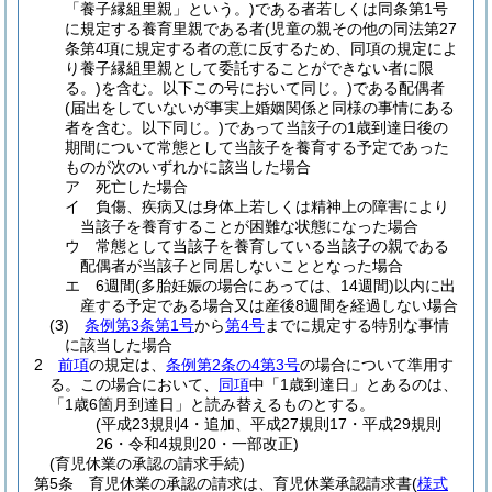
「養子縁組里親」という。)
である者若しくは同条第1号
に規定する養育里親である者
(児童の親その他の同法第27
条第4項に規定する者の意に反するため、同項の規定によ
り養子縁組里親として委託することができない者に限
る。)
を含む。以下この号において同じ。)
である配偶者
(届出をしていないが事実上婚姻関係と同様の事情にある
者を含む。以下同じ。)
であって当該子の1歳到達日後の
期間について常態として当該子を養育する予定であった
ものが次のいずれかに該当した場合
ア
死亡した場合
イ
負傷、疾病又は身体上若しくは精神上の障害により
当該子を養育することが困難な状態になった場合
ウ
常態として当該子を養育している当該子の親である
配偶者が当該子と同居しないこととなった場合
エ
6週間
(多胎妊娠の場合にあっては、14週間)
以内に出
産する予定である場合又は産後8週間を経過しない場合
(3)
条例第3条第1号
から
第4号
までに規定する特別な事情
に該当した場合
2
前項
の規定は、
条例第2条の4第3号
の場合について準用す
る。
この場合において、
同項
中「1歳到達日」とあるのは、
「1歳6箇月到達日」と読み替えるものとする。
(平成23規則4・追加、平成27規則17・平成29規則
26・令和4規則20・一部改正)
(育児休業の承認の請求手続)
第5条
育児休業の承認の請求は、育児休業承認請求書
(
様式