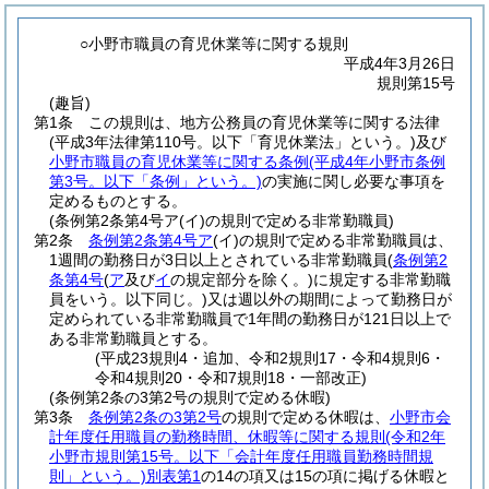
○小野市職員の育児休業等に関する規則
平成4年3月26日
規則第15号
(趣旨)
第1条
この規則は、地方公務員の育児休業等に関する法律
(平成3年法律第110号。以下「育児休業法」という。)
及び
小野市職員の育児休業等に関する条例
(平成4年小野市条例
第3号。以下「条例」という。)
の実施に関し必要な事項を
定めるものとする。
(条例第2条第4号ア(イ)の規則で定める非常勤職員)
第2条
条例第2条第4号ア
(イ)
の規則で定める非常勤職員は、
1週間の勤務日が3日以上とされている非常勤職員
(
条例第2
条第4号
(
ア
及び
イ
の規定部分を除く。)
に規定する非常勤職
員をいう。以下同じ。)
又は週以外の期間によって勤務日が
定められている非常勤職員で1年間の勤務日が121日以上で
ある非常勤職員とする。
(平成23規則4・追加、令和2規則17・令和4規則6・
令和4規則20・令和7規則18・一部改正)
(条例第2条の3第2号の規則で定める休暇)
第3条
条例第2条の3第2号
の規則で定める休暇は、
小野市会
計年度任用職員の勤務時間、休暇等に関する規則
(令和2年
小野市規則第15号。以下「会計年度任用職員勤務時間規
則」という。)
別表第1
の14の項又は15の項に掲げる休暇と