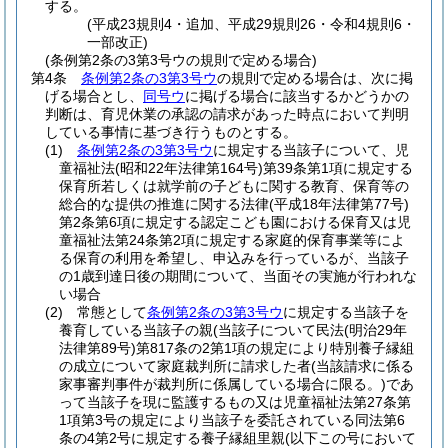
する。
(平成23規則4・追加、平成29規則26・令和4規則6・
一部改正)
(条例第2条の3第3号ウの規則で定める場合)
第4条
条例第2条の3第3号ウ
の規則で定める場合は、次に掲
げる場合とし、
同号ウ
に掲げる場合に該当するかどうかの
判断は、育児休業の承認の請求があった時点において判明
している事情に基づき行うものとする。
(1)
条例第2条の3第3号ウ
に規定する当該子について、児
童福祉法
(昭和22年法律第164号)
第39条第1項に規定する
保育所若しくは就学前の子どもに関する教育、保育等の
総合的な提供の推進に関する法律
(平成18年法律第77号)
第2条第6項に規定する認定こども園における保育又は児
童福祉法第24条第2項に規定する家庭的保育事業等によ
る保育の利用を希望し、申込みを行っているが、当該子
の1歳到達日後の期間について、当面その実施が行われな
い場合
(2)
常態として
条例第2条の3第3号ウ
に規定する当該子を
養育している当該子の親
(当該子について民法
(明治29年
法律第89号)
第817条の2第1項の規定により特別養子縁組
の成立について家庭裁判所に請求した者
(当該請求に係る
家事審判事件が裁判所に係属している場合に限る。)
であ
って当該子を現に監護するもの又は児童福祉法第27条第
1項第3号の規定により当該子を委託されている同法第6
条の4第2号に規定する養子縁組里親
(以下この号において