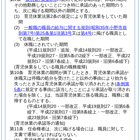
その他勤務しないことにつき特に承認のあった期間のう
ち、次に掲げる期間以外の期間とする。
(1)
育児休業法第2条の規定により育児休業をしていた期
間
(2)
一般職の職員の給与に関する規則
(昭和35年小野市規
則第7号)
第25条第1項第3号
又は
第4号
に掲げる職員とし
て在職した期間
(3)
休職にされていた期間
(平成11規則37・追加、平成14規則20・一部改正、
平成19規則27・旧第5条の2繰下・一部改正、平成22
規則17・旧第7条繰上、平成23規則4・旧第6条繰下)
(育児休業をしている職員の職務復帰)
第10条
育児休業の期間が満了したとき、育児休業の承認が
休職又は停職の処分を受けたこと以外の事由により効力を
失ったとき又は育児休業の承認が取り消されたとき
(
条例第
5条
に規定する事由に該当したことにより承認が取り消され
た場合を除く。)
は、当該育児休業に係る職員は、職務に復
帰するものとする。
(平成14規則20・一部改正、平成19規則27・旧第6条
繰下、平成22規則17・旧第8条繰上・一部改正、平
成23規則4・旧第7条繰下)
(育児休業の承認等の通知)
第11条
任命権者は、次に掲げる場合には、職員に対して、
文書で通知しなければならない。