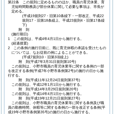
第22条
この規則に定めるもののほか、職員の育児休業、育
児短時間勤務及び部分休業に関して必要な事項は、市長が
定める。
(平成19規則27・旧第10条繰下・一部改正、平成22
規則17・旧第18条繰上、平成23規則4・旧第17条繰
下)
附
則
(施行期日)
1
この規則は、平成4年4月1日から施行する。
(経過措置)
2
この条例の施行日前に、既に育児休暇の承認を受けたもの
については、なお従前の例によることができる。
(平成7規則10・旧第3項繰上)
附
則
(平成7年3月31日
規則第10号)
この規則は、小野市職員の育児休業等に関する条例の一部
を改正する条例
(平成7年小野市条例第2号)
の施行の日から施
行する。
附
則
(平成11年12月24日
規則第37号)
この規則は、平成12年1月1日から施行する。
附
則
(平成14年3月29日
規則第20号)
この規則は、平成14年4月1日から施行する。
附
則
(平成19年12月21日
規則第27号)
この規則は、小野市職員の育児休業等に関する条例及び職
員の勤務時間、休暇等に関する条例の一部を改正する条例
(平
成19年小野市条例第35号)
の施行の日から施行する。