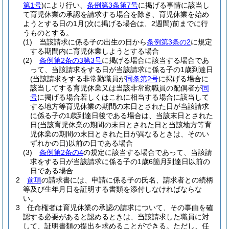
第1号
)
により行い、
条例第3条第7号
に掲げる事情に該当し
て育児休業の承認を請求する場合を除き、育児休業を始め
ようとする日の1月
(次に掲げる場合は、2週間)
前までに行
うものとする。
(1)
当該請求に係る子の出生の日から
条例第3条の2
に規定
する期間内に育児休業しようとする場合
(2)
条例第2条の3第3号
に掲げる場合に該当する場合であ
って、当該請求をする日が当該請求に係る子の1歳到達日
(当該請求をする非常勤職員が
同条第2号
に掲げる場合に
該当してする育児休業又は当該非常勤職員の配偶者が
同
号
に掲げる場合若しくはこれに相当する場合に該当して
する地方等育児休業の期間の末日とされた日が当該請求
に係る子の1歳到達日後である場合は、当該末日とされた
日
(当該育児休業の期間の末日とされた日と当該地方等育
児休業の期間の末日とされた日が異なるときは、そのい
ずれかの日)
以前の日である場合
(3)
条例第2条の4
の規定に該当する場合であって、当該請
求をする日が当該請求に係る子の1歳6箇月到達日以前の
日である場合
2
前項
の請求書には、申請に係る子の氏名、請求者との続柄
等及び生年月日を証明する書類を添付しなければならな
い。
3
任命権者は育児休業の承認の請求について、その事由を確
認する必要があると認めるときは、当該請求した職員に対
して、証明書類の提出を求めることができる。
ただし、任