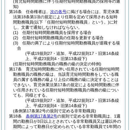
(育児短時間勤務に伴う任期付短時間勤務職員の採用等の通
知)
第16条
任命権者は、
次の各号
に掲げる場合には、育児休業
法第18条第1項の規定により任期を定めて採用される短時
間勤務職員
(以下「任期付短時間勤務職員」という。)
に対
し、文書で通知しなければならない。
(1)
任期付短時間勤務職員を採用する場合
(2)
任期付短時間勤務職員の任期を更新する場合
(3)
任期の満了により任期付短時間勤務職員が退職する場
合
(平成19規則27・追加、平成22規則17・旧第14条繰
上、平成23規則4・旧第13条繰下)
(任期付短時間勤務職員の職務の級の決定の特例)
第17条
育児短時間勤務に伴い任用されている任期付短時間
勤務職員の職務の級は、当該育児短時間勤務をしている職
員の属する職務の級より上位の職務の級に決定することは
できない。
育児休業法第17条の規定による短時間勤務に伴
い任用されている任期付短時間勤務職員の職務の級につい
ても、同様とする。
(平成19規則27・追加、平成22規則17・旧第15条繰
上、平成23規則4・旧第14条繰下)
(条例第17条第2号の規則で定める非常勤職員)
第18条
条例第17条第2号
の規則で定める非常勤職員は、1週
間の勤務日が3日以上とされている非常勤職員又は週以外の
期間によって勤務日が定められている非常勤職員で1年間の