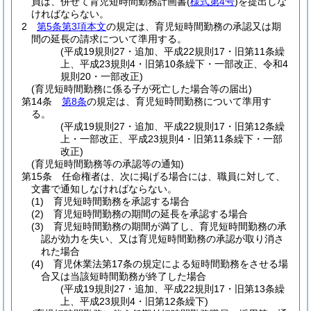
員は、併せて育児短時間勤務計画書
(
様式第4号
)
を提出しな
ければならない。
2
第5条第3項本文
の規定は、育児短時間勤務の承認又は期
間の延長の請求について準用する。
(平成19規則27・追加、平成22規則17・旧第11条繰
上、平成23規則4・旧第10条繰下・一部改正、令和4
規則20・一部改正)
(育児短時間勤務に係る子が死亡した場合等の届出)
第14条
第8条
の規定は、育児短時間勤務について準用す
る。
(平成19規則27・追加、平成22規則17・旧第12条繰
上・一部改正、平成23規則4・旧第11条繰下・一部
改正)
(育児短時間勤務等の承認等の通知)
第15条
任命権者は、次に掲げる場合には、職員に対して、
文書で通知しなければならない。
(1)
育児短時間勤務を承認する場合
(2)
育児短時間勤務の期間の延長を承認する場合
(3)
育児短時間勤務の期間が満了し、育児短時間勤務の承
認が効力を失い、又は育児短時間勤務の承認が取り消さ
れた場合
(4)
育児休業法第17条の規定による短時間勤務をさせる場
合又は当該短時間勤務が終了した場合
(平成19規則27・追加、平成22規則17・旧第13条繰
上、平成23規則4・旧第12条繰下)