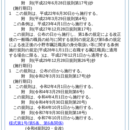
附
則
(平成22年6月28日
規則第17号)
抄
(施行期日)
1
この規則は、平成22年6月30日から施行する。
附
則
(平成23年3月29日
規則第4号)
この条例は、平成23年4月1日から施行する。
附
則
(平成27年12月28日
規則第17号)
この規則は、公布の日から施行し、第1条の規定による改正
後の一般職の職員の給与に関する規則の規定及び第5条の規定
による改正後の小野市嘱託職員の身分取扱い等に関する条例
施行規則の規定
(平成28年1月1日に在職する嘱託職員に適用
する場合に限る。)
は、平成27年12月1日から適用する。
附
則
(平成29年12月28日
規則第26号)
抄
(施行期日)
1
この規則は、公布の日から施行する。
附
則
(令和2年3月31日
規則第17号)
抄
(施行期日)
1
この規則は、令和2年4月1日から施行する。
附
則
(令和4年3月29日
規則第6号)
この規則は、令和4年4月1日から施行する。
附
則
(令和4年9月30日
規則第20号)
この規則は、令和4年10月1日から施行する。
附
則
(令和7年9月30日
規則第18号)
この規則は、令和7年10月1日から施行する。
様式第1号
(第5条、第6条関係)
(令和4規則20・全改)