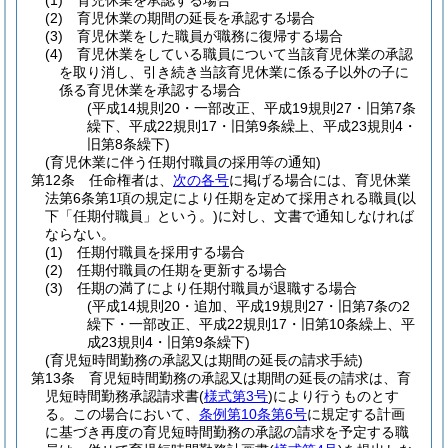
(1)
育児休業を承認する場合
(2)
育児休業の期間の延長を承認する場合
(3)
育児休業をした職員が職務に復帰する場合
(4)
育児休業をしている職員について当該育児休業の承認
を取り消し、引き続き当該育児休業に係る子以外の子に
係る育児休業を承認する場合
(平成14規則20・一部改正、平成19規則27・旧第7条
繰下、平成22規則17・旧第9条繰上、平成23規則4・
旧第8条繰下)
(育児休業に伴う任期付職員の採用等の通知)
第12条
任命権者は、
次の各号
に掲げる場合には、育児休業
法第6条第1項の規定により任期を定めて採用される職員
(以
下「任期付職員」という。)
に対し、文書で通知しなければ
ならない。
(1)
任期付職員を採用する場合
(2)
任期付職員の任期を更新する場合
(3)
任期の満了により任期付職員が退職する場合
(平成14規則20・追加、平成19規則27・旧第7条の2
繰下・一部改正、平成22規則17・旧第10条繰上、平
成23規則4・旧第9条繰下)
(育児短時間勤務の承認又は期間の延長の請求手続)
第13条
育児短時間勤務の承認又は期間の延長の請求は、育
児短時間勤務承認請求書
(
様式第3号
)
により行うものとす
る。
この場合において、
条例第10条第6号
に規定する計画
に基づき再度の育児短時間勤務の承認の請求を予定する職