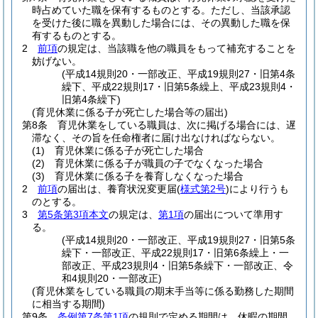
時占めていた職を保有するものとする。
ただし、当該承認
を受けた後に職を異動した場合には、その異動した職を保
有するものとする。
2
前項
の規定は、当該職を他の職員をもって補充することを
妨げない。
(平成14規則20・一部改正、平成19規則27・旧第4条
繰下、平成22規則17・旧第5条繰上、平成23規則4・
旧第4条繰下)
(育児休業に係る子が死亡した場合等の届出)
第8条
育児休業をしている職員は、次に掲げる場合には、遅
滞なく、その旨を任命権者に届け出なければならない。
(1)
育児休業に係る子が死亡した場合
(2)
育児休業に係る子が職員の子でなくなった場合
(3)
育児休業に係る子を養育しなくなった場合
2
前項
の届出は、養育状況変更届
(
様式第2号
)
により行うも
のとする。
3
第5条第3項本文
の規定は、
第1項
の届出について準用す
る。
(平成14規則20・一部改正、平成19規則27・旧第5条
繰下・一部改正、平成22規則17・旧第6条繰上・一
部改正、平成23規則4・旧第5条繰下・一部改正、令
和4規則20・一部改正)
(育児休業をしている職員の期末手当等に係る勤務した期間
に相当する期間)
第9条
条例第7条第1項
の規則で定める期間は、休暇の期間