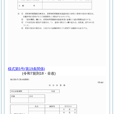
様式第5号
(第19条関係)
(令和7規則18・全改)