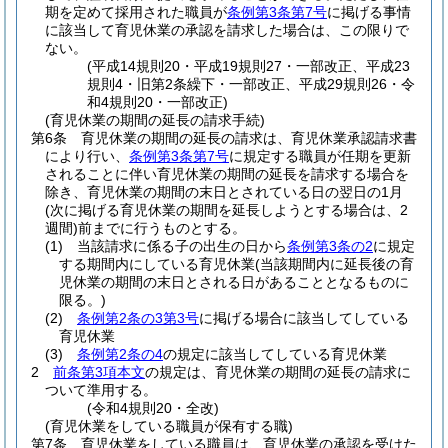
期を定めて採用された職員が
条例第3条第7号
に掲げる事情
に該当して育児休業の承認を請求した場合は、この限りで
ない。
(平成14規則20・平成19規則27・一部改正、平成23
規則4・旧第2条繰下・一部改正、平成29規則26・令
和4規則20・一部改正)
(育児休業の期間の延長の請求手続)
第6条
育児休業の期間の延長の請求は、育児休業承認請求書
により行い、
条例第3条第7号
に規定する職員が任期を更新
されることに伴い育児休業の期間の延長を請求する場合を
除き、育児休業の期間の末日とされている日の翌日の1月
(次に掲げる育児休業の期間を延長しようとする場合は、2
週間)
前までに行うものとする。
(1)
当該請求に係る子の出生の日から
条例第3条の2
に規定
する期間内にしている育児休業
(当該期間内に延長後の育
児休業の期間の末日とされる日があることとなるものに
限る。)
(2)
条例第2条の3第3号
に掲げる場合に該当してしている
育児休業
(3)
条例第2条の4
の規定に該当してしている育児休業
2
前条第3項本文
の規定は、育児休業の期間の延長の請求に
ついて準用する。
(令和4規則20・全改)
(育児休業をしている職員が保有する職)
第7条
育児休業をしている職員は、育児休業の承認を受けた