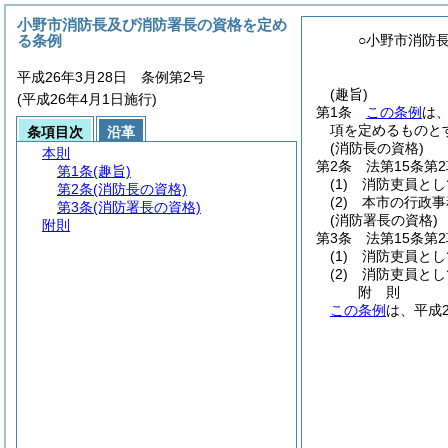
小野市消防長及び消防署長の資格を定め
る条例
○小野市消防
平成26年3月28日 条例第2号
(趣旨)
(平成26年4月1日施行)
第1条
この条例
は
項を定めるものと
条項目次
沿革
(消防長の資格)
本則
第2条
法第15条第
第1条
(趣旨)
(1)
消防吏員とし
第2条
(消防長の資格)
(2)
本市の行政事
第3条
(消防署長の資格)
(消防署長の資格)
附則
第3条
法第15条第
(1)
消防吏員とし
(2)
消防吏員とし
附
則
この条例
は、平成