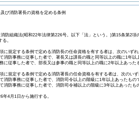
長及び消防署長の資格を定める条例
、消防組織法
(昭和22年法律第226号。以下「法」という。)
第15条第2
する。
2項に規定する条例で定める消防長の任命資格を有する者は、次のいず
て消防事務に従事した者で、署長又は課長の職と同等以上の職に1年以
務に従事した者で、部長又は参事の職と同等以上の職に2年以上あった
2項に規定する条例で定める消防署長の任命資格を有する者は、次のい
て消防事務に従事した者で、消防司令以上の階級に1年以上あったもの
て消防事務に従事した者で、消防司令補以上の階級に3年以上あったも
26年4月1日から施行する。