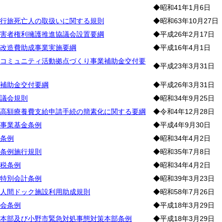
◆昭和41年1月6日
行旅死亡人の取扱いに関する規則
◆昭和63年10月27日
害者権利擁護推進協議会設置要綱
◆平成26年2月17日
改造費助成事業実施要綱
◆平成16年4月1日
コミュニティ活動拠点づくり事業補助金交付要
◆平成23年3月31日
補助金交付要綱
◆平成26年3月31日
議会規則
◆昭和34年9月25日
高額療養費支給申請手続の簡素化に関する要綱
◆令和4年12月28日
事業基金条例
◆平成4年9月30日
条例
◆昭和34年4月2日
条例施行規則
◆昭和35年7月8日
税条例
◆昭和34年4月2日
特別会計条例
◆昭和39年3月23日
人間ドック施設利用助成規則
◆昭和58年7月26日
会条例
◆平成18年3月29日
本部及び小野市緊急対処事態対策本部条例
◆平成18年3月29日