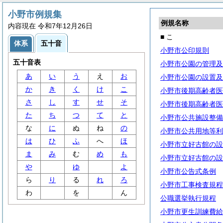
小野市例規集
例規名称
内容現在 令和7年12月26日
■ こ
体系
五十音
小野市公印規則
五十音表
小野市公園の管理及
あ
い
う
え
お
小野市公園の設置及
か
き
く
け
こ
小野市後期高齢者医
さ
し
す
せ
そ
小野市後期高齢者医
た
ち
つ
て
と
小野市公共施設整備
な
に
ぬ
ね
の
小野市公共用地等利
は
ひ
ふ
へ
ほ
小野市立好古館の設
ま
み
む
め
も
小野市立好古館の設
や
ゆ
よ
小野市公告式条例
ら
り
る
れ
ろ
小野市工事検査規程
わ
を
ん
公職選挙執行規程
小野市更生訓練費給