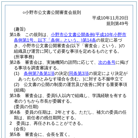
○小野市公文書公開審査会規則
平成10年11月20日
規則第49号
(趣旨)
第1条
この規則は、
小野市公文書公開条例
(平成10年小野市
条例第1号。以下「条例」という。)
第14条
の規定に基づ
き、小野市公文書公開審査会
(以下「審査会」という。)
の
組織及び運営に関して必要な事項を定めるものとする。
(所掌事務)
第2条
審査会は、実施機関の諮問に応じて、
次の各号
に掲げ
る事項を調査審議する。
(1)
条例第7条第1項
の決定
(
同条第3項
の規定により決定が
あったものとみなす場合を含む。)
に対する不服申立て
(2)
公文書の公開の制度の運営及び改善に関する重要事項
(組織)
第3条
審査会は、委員5人以内で組織し、学識経験を有する
者のうちから市長が委嘱する。
(委員の任期)
第4条
委員の任期は、2年とする。
ただし、補欠の委員の任
期は、前任者の残任期間とする。
2
委員は、再任されることができる。
(会長)
第5条
審査会に、会長を置く。