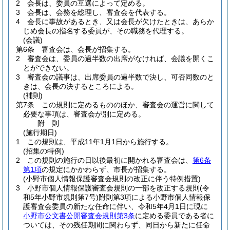
2
会長は、委員の互選によって定める。
3
会長は、会務を総理し、審査会を代表する。
4
会長に事故があるとき、又は会長が欠けたときは、あらか
じめ会長の指名する委員が、その職務を代理する。
(会議)
第6条
審査会は、会長が招集する。
2
審査会は、委員の過半数の出席がなければ、会議を開くこ
とができない。
3
審査会の議事は、出席委員の過半数で決し、可否同数のと
きは、会長の決するところによる。
(補則)
第7条
この規則に定めるもののほか、審査会の運営に関して
必要な事項は、審査会が別に定める。
附
則
(施行期日)
1
この規則は、平成11年1月1日から施行する。
(招集の特例)
2
この規則の施行の日以後最初に開かれる審査会は、
第6条
第1項
の規定にかかわらず、市長が招集する。
(小野市個人情報保護審査会規則の改正に伴う特例措置)
3
小野市個人情報保護審査会規則の一部を改正する規則
(令
和5年小野市規則第7号)
附則第3項による小野市個人情報保
護審査会委員の新たな任命に伴い、令和5年4月1日に現に
小野市公文書公開審査会規則第3条
に定める委員である者に
ついては、その残任期間に関わらず、同日から新たに任命