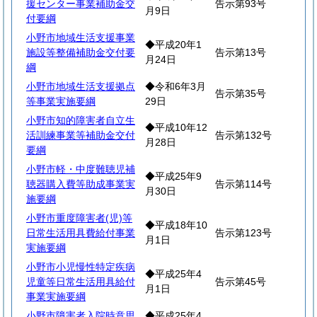
援センター事業補助金交
告示第93号
月9日
付要綱
小野市地域生活支援事業
◆平成20年1
施設等整備補助金交付要
告示第13号
月24日
綱
小野市地域生活支援拠点
◆令和6年3月
告示第35号
等事業実施要綱
29日
小野市知的障害者自立生
◆平成10年12
活訓練事業等補助金交付
告示第132号
月28日
要綱
小野市軽・中度難聴児補
◆平成25年9
聴器購入費等助成事業実
告示第114号
月30日
施要綱
小野市重度障害者(児)等
◆平成18年10
日常生活用具費給付事業
告示第123号
月1日
実施要綱
小野市小児慢性特定疾病
◆平成25年4
児童等日常生活用具給付
告示第45号
月1日
事業実施要綱
小野市障害者入院時意思
◆平成25年4