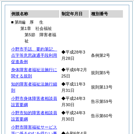
例規名称
制定年月日
種別番号
■ 第8編
厚
生
第1章 社会福祉
第5節 障害者福
祉
小野市手話、要約筆記、
◆平成28年3
点字等意思疎通手段利用
条例第2号
月28日
促進条例
身体障害者福祉法施行に
◆平成6年2月
規則第5号
関する規則
25日
知的障害者福祉法施行細
◆平成11年3
規則第13号
則
月31日
小野市身体障害者相談員
◆平成24年3
告示第59号
設置要綱
月30日
小野市知的障害者相談員
◆平成24年3
告示第60号
設置要綱
月30日
小野市障害福祉サービス
等に係るやむを得ない事
◆令和6年4月