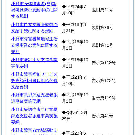
小野市身体障害者(児)等
◆平成24年7
補装具費の支給手続に関
規則第31号
月10日
する規則
小野市自立支援医療費の
◆平成18年3
規則第26号
支給手続に関する規則
月31日
小野市障害者等地域生活
◆平成18年10
支援事業の実施に関する
規則第41号
月1日
規則
小野市居宅生活支援事業
◆平成18年10
告示第118号
実施要綱
月1日
小野市障害福祉サービス
◆平成24年7
等高額利用者負担給付費
告示第123号
月10日
支給要綱
小野市意思疎通支援者派
◆平成18年10
告示第119号
遣事業実施要綱
月1日
小野市失語症者向け意思
◆令和6年3月
疎通支援者派遣事業実施
告示第41号
29日
要綱
小野市障害者地域活動支
◆平成20年6