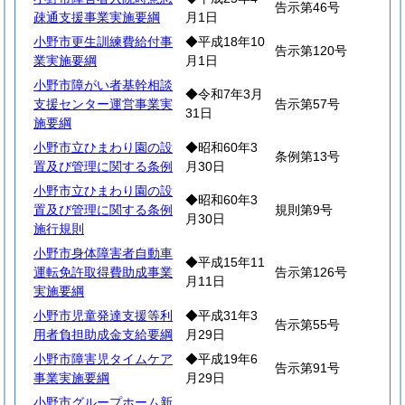
告示第46号
疎通支援事業実施要綱
月1日
小野市更生訓練費給付事
◆平成18年10
告示第120号
業実施要綱
月1日
小野市障がい者基幹相談
◆令和7年3月
支援センター運営事業実
告示第57号
31日
施要綱
小野市立ひまわり園の設
◆昭和60年3
条例第13号
置及び管理に関する条例
月30日
小野市立ひまわり園の設
◆昭和60年3
置及び管理に関する条例
規則第9号
月30日
施行規則
小野市身体障害者自動車
◆平成15年11
運転免許取得費助成事業
告示第126号
月11日
実施要綱
小野市児童発達支援等利
◆平成31年3
告示第55号
用者負担助成金支給要綱
月29日
小野市障害児タイムケア
◆平成19年6
告示第91号
事業実施要綱
月29日
小野市グループホーム新