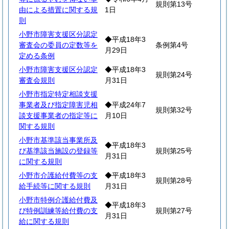
規則第13号
由による措置に関する規
1日
則
小野市障害支援区分認定
◆平成18年3
審査会の委員の定数等を
条例第4号
月29日
定める条例
小野市障害支援区分認定
◆平成18年3
規則第24号
審査会規則
月31日
小野市指定特定相談支援
事業者及び指定障害児相
◆平成24年7
規則第32号
談支援事業者の指定等に
月10日
関する規則
小野市基準該当事業所及
◆平成18年3
び基準該当施設の登録等
規則第25号
月31日
に関する規則
小野市介護給付費等の支
◆平成18年3
規則第28号
給手続等に関する規則
月31日
小野市特例介護給付費及
◆平成18年3
び特例訓練等給付費の支
規則第27号
月31日
給に関する規則