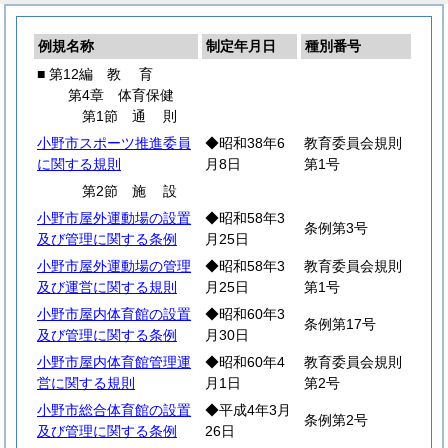
例規名称
制定年月日
種別番号
■ 第12編
教
育
第4章 体育保健
第1節
通
則
小野市スポーツ推進委員
◆昭和38年6
教育委員会規則
に関する規則
月8日
第1号
第2節
施
設
小野市屋外運動場の設置
◆昭和58年3
条例第3号
及び管理に関する条例
月25日
小野市屋外運動場の管理
◆昭和58年3
教育委員会規則
及び運営に関する規則
月25日
第1号
小野市屋内体育館の設置
◆昭和60年3
条例第17号
及び管理に関する条例
月30日
小野市屋内体育館管理運
◆昭和60年4
教育委員会規則
営に関する規則
月1日
第2号
小野市総合体育館の設置
◆平成4年3月
条例第2号
及び管理に関する条例
26日