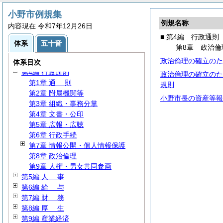
小野市例規集
例規名称
内容現在 令和7年12月26日
■ 第4編 行政通則
第1編
総
規
体系
五十音
第8章 政治倫
第2編
議
会
政治倫理の確立のた
第3編 選挙・監査・公平
体系目次
第4編 行政通則
政治倫理の確立のた
第1章
通
則
規則
第2章 附属機関等
小野市長の資産等報
第3章 組織・事務分掌
第4章 文書・公印
第5章 広報・広聴
第6章 行政手続
第7章 情報公開・個人情報保護
第8章 政治倫理
第9章 人権・男女共同参画
第5編
人
事
第6編
給
与
第7編
財
務
第8編
厚
生
第9編 産業経済