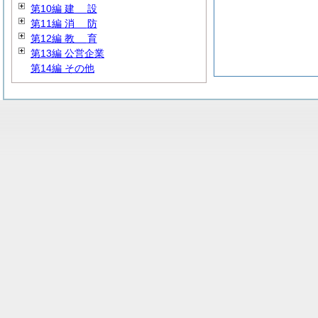
第10編
建
設
第11編
消
防
第12編
教
育
第13編 公営企業
第14編 その他