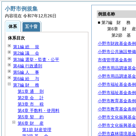
小野市例規集
例規名称
内容現在 令和7年12月26日
■ 第7編
財
務
体系
五十音
第6章
財
第2節
体系目次
小野市財政基金条例
第1編
総
規
小野市公共施設整備
第2編
議
会
第3編 選挙・監査・公平
市債管理基金条例
第4編 行政通則
小野市用品調達基金
第5編
人
事
小野市用品調達基金
第6編
給
与
小野市福祉基金条例
第7編
財
務
第1章
通
則
小野市福祉基金条例
第2章
会
計
小野市教育基金条例
第3章
市
税
小野市教育基金条例
第4章 手数料・使用料
第5章
契
約
小野市文化振興基金
第6章
財
産
小野市文化振興基金
第1節 財産管理
小野市森林環境基金