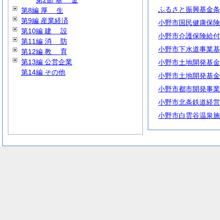
第2節
基
金
ふるさと振興基金条
第8編
厚
生
第9編 産業経済
小野市国民健康保険
第10編
建
設
小野市介護保険給付
第11編
消
防
小野市下水道事業基
第12編
教
育
第13編 公営企業
小野市土地開発基金
第14編 その他
小野市土地開発基金
小野市都市開発事業
小野市北条鉄道経営
小野市白雲谷温泉施