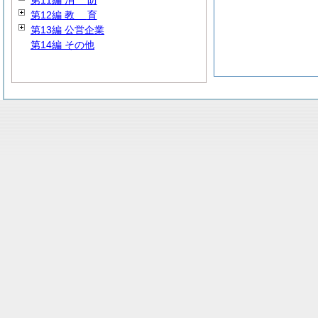
第11編
消
防
第12編
教
育
第13編 公営企業
第14編 その他