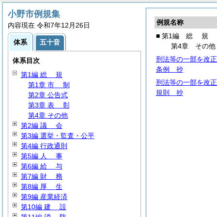
小野市例規集
例規名称
内容現在 令和7年12月26日
■ 第1編
総
規
体系
五十音
第4章 その他
刑法等の一部を改正
体系目次
条例 抄
第1編
総
規
刑法等の一部を改正
第1章
市
制
規則 抄
第2章 公告式
第3章
表
彰
第4章 その他
第2編
議
会
第3編 選挙・監査・公平
第4編 行政通則
第5編
人
事
第6編
給
与
第7編
財
務
第8編
厚
生
第9編 産業経済
第10編
建
設