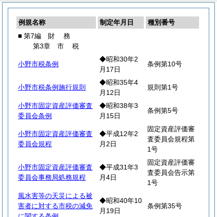
例規名称
制定年月日
種別番号
■ 第7編
財
務
第3章
市
税
◆昭和30年2
小野市税条例
条例第10号
月17日
◆昭和35年4
小野市税条例施行規則
規則第1号
月12日
小野市固定資産評価審査
◆昭和38年3
条例第5号
委員会条例
月15日
固定資産評価審
小野市固定資産評価審査
◆平成12年2
査委員会規程第
委員会規程
月2日
1号
固定資産評価審
小野市固定資産評価審査
◆平成31年3
査委員会告示第
委員会事務局処務規程
月4日
1号
風水害等の天災による被
◆昭和40年10
害者に対する市税の減免
条例第35号
月19日
に関する条例