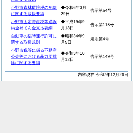
小野市森林環境税の免除
◆令和6年3月
告示第54号
に関する取扱要綱
29日
小野市固定資産税等過誤
◆平成19年9
告示第115号
納金補てん金支払要綱
月18日
自動車の臨時運行許可に
◆昭和34年9
規則第4号
関する取扱規則
月5日
小野市税等に係る不動産
◆令和3年10
公売等における暴力団排
告示第149号
月12日
除に関する要綱
内容現在 令和7年12月26日