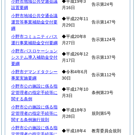
小野市地域公共交通会議
◆平成19年3
告示第24号
設置要綱
月16日
小野市地域公共交通会議
◆平成22年11
運営等事業補助金交付要
告示第147号
月29日
綱
小野市コミュニティバス
◆平成20年8
告示第124号
運行事業補助金交付要綱
月27日
小野市バスロケーション
◆平成26年12
システム導入補助金交付
告示第137号
月17日
要綱
小野市デマンドタクシー
◆令和4年6月
告示第112号
事業実施要綱
30日
小野市公の施設に係る指
◆平成17年10
定管理者の指定手続等に
条例第23号
月3日
関する条例
小野市公の施設に係る指
◆平成18年3
定管理者の指定手続等に
規則第5号
月28日
関する条例施行規則
小野市公の施設に係る指
◆平成18年4
教育委員会規則
定管理者の指定手続等に