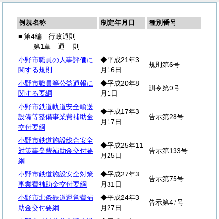
例規名称
制定年月日
種別番号
■ 第4編 行政通則
第1章
通
則
小野市職員の人事評価に
◆平成21年3
規則第6号
関する規則
月16日
小野市職員等公益通報に
◆平成20年8
訓令第9号
関する要綱
月1日
小野市鉄道軌道安全輸送
◆平成17年3
設備等整備事業費補助金
告示第28号
月17日
交付要綱
小野市鉄道施設総合安全
◆平成25年11
対策事業費補助金交付要
告示第133号
月25日
綱
小野市鉄道施設安全対策
◆平成27年3
告示第75号
事業費補助金交付要綱
月31日
小野市北条鉄道運営費補
◆平成24年3
告示第47号
助金交付要綱
月27日