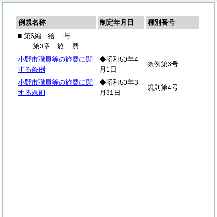
例規名称
制定年月日
種別番号
■ 第6編
給
与
第3章
旅
費
小野市職員等の旅費に関
◆昭和50年4
条例第3号
する条例
月1日
小野市職員等の旅費に関
◆昭和50年3
規則第4号
する規則
月31日