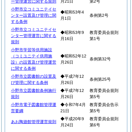
ー管理運営に関する規則
月21日
第2号
小野市立コミユニテイセ
◆昭和53年4
ンター設置及び管理に関
条例第2号
月1日
する条例
小野市立コミユニテイセ
◆昭和53年9
教育委員会規則
ンター管理運営に関する
月16日
第1号
規則
小野市学習等供用施設
（コミユニテイ供用施
◆昭和52年12
条例第32号
設）の設置及び管理運営
月26日
に関する条例
小野市立図書館の設置及
◆平成7年12
条例第25号
び管理に関する条例
月26日
小野市立図書館条例施行
◆平成7年12
教育委員会規則
規則
月26日
第5号
小野市電子図書館管理運
◆令和7年4月
教育委員会告示
営要綱
21日
第5号
◆平成20年9
教育委員会規則
あお陶遊館管理運営規則
月24日
第6号