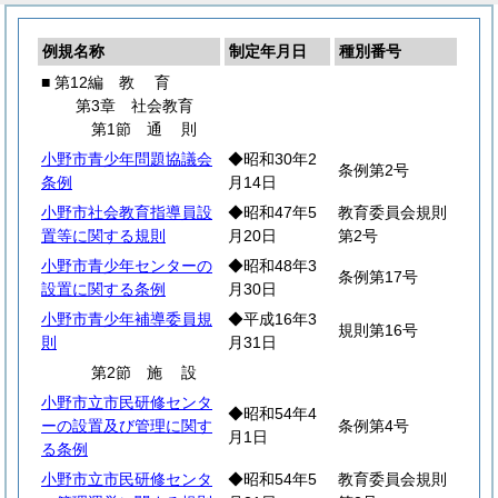
例規名称
制定年月日
種別番号
■ 第12編
教
育
第3章 社会教育
第1節
通
則
小野市青少年問題協議会
◆昭和30年2
条例第2号
条例
月14日
小野市社会教育指導員設
◆昭和47年5
教育委員会規則
置等に関する規則
月20日
第2号
小野市青少年センターの
◆昭和48年3
条例第17号
設置に関する条例
月30日
小野市青少年補導委員規
◆平成16年3
規則第16号
則
月31日
第2節
施
設
小野市立市民研修センタ
◆昭和54年4
ーの設置及び管理に関す
条例第4号
月1日
る条例
小野市立市民研修センタ
◆昭和54年5
教育委員会規則