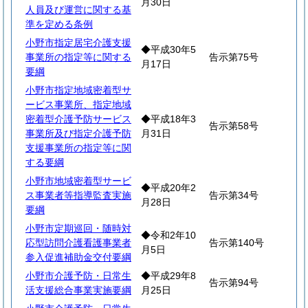
月30日
人員及び運営に関する基
準を定める条例
小野市指定居宅介護支援
◆平成30年5
事業所の指定等に関する
告示第75号
月17日
要綱
小野市指定地域密着型サ
ービス事業所、指定地域
密着型介護予防サービス
◆平成18年3
告示第58号
事業所及び指定介護予防
月31日
支援事業所の指定等に関
する要綱
小野市地域密着型サービ
◆平成20年2
ス事業者等指導監査実施
告示第34号
月28日
要綱
小野市定期巡回・随時対
◆令和2年10
応型訪問介護看護事業者
告示第140号
月5日
参入促進補助金交付要綱
小野市介護予防・日常生
◆平成29年8
告示第94号
活支援総合事業実施要綱
月25日