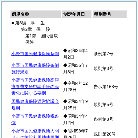
例規名称
制定年月日
種別番号
■ 第8編
厚
生
第2章
保
険
第1節 国民健康
保険
◆昭和34年4
小野市国民健康保険条例
条例第7号
月2日
小野市国民健康保険条例
◆昭和35年7
規則第3号
施行規則
月8日
小野市国民健康保険高額
◆令和4年12
療養費支給申請手続の簡
告示第168号
月28日
素化に関する要綱
国民健康保険運営協議会
◆昭和34年9
規則第5号
規則
月25日
小野市国民健康保険税条
◆昭和34年4
条例第8号
例
月2日
小野市国民健康保険人間
◆昭和58年7
規則第20号
ドック施設利用助成規則
月26日