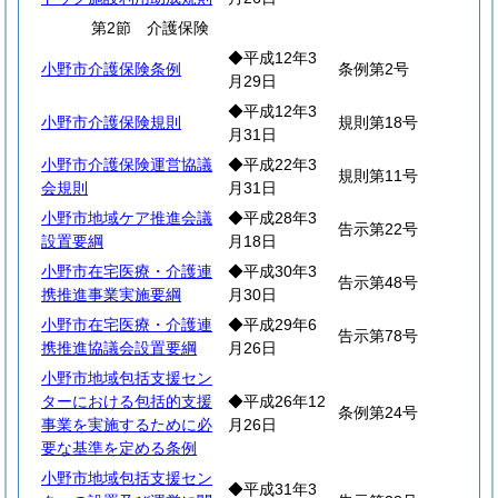
第2節 介護保険
◆平成12年3
小野市介護保険条例
条例第2号
月29日
◆平成12年3
小野市介護保険規則
規則第18号
月31日
小野市介護保険運営協議
◆平成22年3
規則第11号
会規則
月31日
小野市地域ケア推進会議
◆平成28年3
告示第22号
設置要綱
月18日
小野市在宅医療・介護連
◆平成30年3
告示第48号
携推進事業実施要綱
月30日
小野市在宅医療・介護連
◆平成29年6
告示第78号
携推進協議会設置要綱
月26日
小野市地域包括支援セン
ターにおける包括的支援
◆平成26年12
条例第24号
事業を実施するために必
月26日
要な基準を定める条例
小野市地域包括支援セン
◆平成31年3