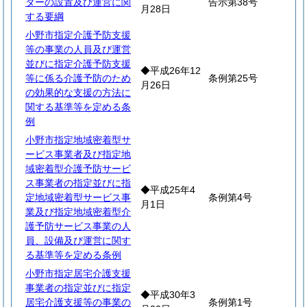
ターの設置及び運営に関
告示第38号
月28日
する要綱
小野市指定介護予防支援
等の事業の人員及び運営
並びに指定介護予防支援
◆平成26年12
等に係る介護予防のため
条例第25号
月26日
の効果的な支援の方法に
関する基準等を定める条
例
小野市指定地域密着型サ
ービス事業者及び指定地
域密着型介護予防サービ
ス事業者の指定並びに指
◆平成25年4
定地域密着型サービス事
条例第4号
月1日
業及び指定地域密着型介
護予防サービス事業の人
員、設備及び運営に関す
る基準等を定める条例
小野市指定居宅介護支援
事業者の指定並びに指定
◆平成30年3
居宅介護支援等の事業の
条例第1号