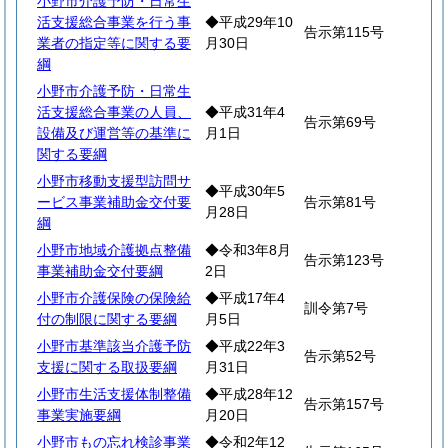
小野市介護予防・日常生
活支援総合事業を行う事
◆平成29年10
告示第115号
業者の指定等に関する要
月30日
綱
小野市介護予防・日常生
活支援総合事業の人員、
◆平成31年4
告示第69号
設備及び運営等の基準に
月1日
関する要綱
小野市移動支援型訪問サ
◆平成30年5
ービス事業補助金交付要
告示第81号
月28日
綱
小野市地域介護拠点整備
◆令和3年8月
告示第123号
事業補助金交付要綱
2日
小野市介護保険の保険給
◆平成17年4
訓令第7号
付の制限に関する要綱
月5日
小野市基準該当介護予防
◆平成22年3
告示第52号
支援に関する取扱要綱
月31日
小野市生活支援体制整備
◆平成28年12
告示第157号
事業実施要綱
月20日
小野市もの忘れ検診事業
◆令和2年12