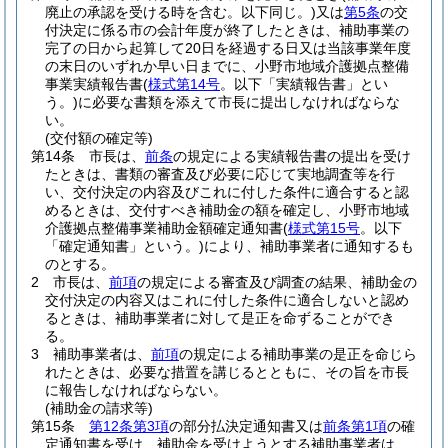
廃止の承認を受ける時を含む。以下同じ。)
又は
第5条
の交
付決定に係る市の会計年度が終了したときは、補助事業の
完了の日から起算して20日を経過する日又は当該事業年度
の末日のいずれか早い日までに、小野市地域介護拠点整備
事業実績報告書
(
様式第14号
。以下「実績報告書」とい
う。)
に必要な書類を添えて市長に提出しなければならな
い。
(交付額の確定等)
第14条
市長は、
前条
の規定による実績報告書の提出を受け
たときは、書類の審査及び必要に応じて実地調査等を行
い、交付決定の内容及びこれに付した条件に適合すると認
めるときは、交付すべき補助金の額を確定し、小野市地域
介護拠点整備事業補助金額確定通知書
(
様式第15号
。以下
「確定通知書」という。)
により、補助事業者に通知するも
のとする。
2
市長は、
前項
の規定による審査及び調査の結果、補助金の
交付決定の内容又はこれに付した条件に適合しないと認め
るときは、補助事業者に対して是正を命ずることができ
る。
3
補助事業者は、
前項
の規定による補助事業の是正を命じら
れたときは、必要な措置を講じるとともに、その旨を市長
に報告しなければならない。
(補助金の請求等)
第15条
第12条第3項
の部分払決定通知書又は
前条第1項
の確
定通知書を受け、補助金を受けようとする補助事業者は、