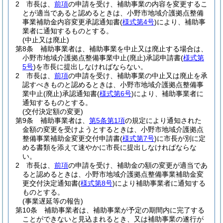
2
市長は、
前項
の申請を受け、補助事業の内容を変更するこ
とが適当であると認めるときは、小野市地域介護拠点整備
事業補助金内容変更承認通知書
(
様式第4号
)
により、補助事
業者に通知するものとする。
(中止又は廃止)
第8条
補助事業者は、補助事業を中止又は廃止する場合は、
小野市地域介護拠点整備事業中止
(廃止)
承認申請書
(
様式第
5号
)
を市長に提出しなければならない。
2
市長は、
前項
の申請を受け、補助事業の中止又は廃止を承
認すべきものと認めるときは、小野市地域介護拠点整備事
業中止
(廃止)
承認通知書
(
様式第6号
)
により、補助事業者に
通知するものとする。
(交付決定額の変更)
第9条
補助事業者は、
第5条第1項
の規定により通知された
金額の変更を受けようとするときは、小野市地域介護拠点
整備事業補助金変更交付申請書
(
様式第7号
)
に市長が別に定
める書類を添えて速やかに市長に提出しなければならな
い。
2
市長は、
前項
の申請を受け、補助金の額の変更が適当であ
ると認めるときは、小野市地域介護拠点整備事業補助金変
更交付決定通知書
(
様式第8号
)
により補助事業者に通知する
ものとする。
(事業遅延等の報告)
第10条
補助事業者は、補助事業が予定の期間内に完了する
ことができないと見込まれるとき、又は補助事業の遂行が