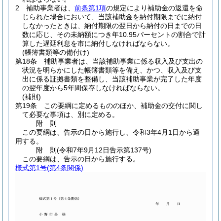
2
補助事業者は、
前条第1項
の規定により補助金の返還を命
じられた場合において、当該補助金を納付期限までに納付
しなかったときは、納付期限の翌日から納付の日までの日
数に応じ、その未納額につき年10.95パーセントの割合で計
算した遅延利息を市に納付しなければならない。
(帳簿書類等の備付け)
第18条
補助事業者は、当該補助事業に係る収入及び支出の
状況を明らかにした帳簿書類等を備え、かつ、収入及び支
出に係る証拠書類を整備し、当該補助事業が完了した年度
の翌年度から5年間保存しなければならない。
(補則)
第19条
この要綱に定めるもののほか、補助金の交付に関し
て必要な事項は、別に定める。
附
則
この要綱は、告示の日から施行し、令和3年4月1日から適
用する。
附
則
(令和7年9月12日
告示第137号)
この要綱は、告示の日から施行する。
様式第1号
(第4条関係)