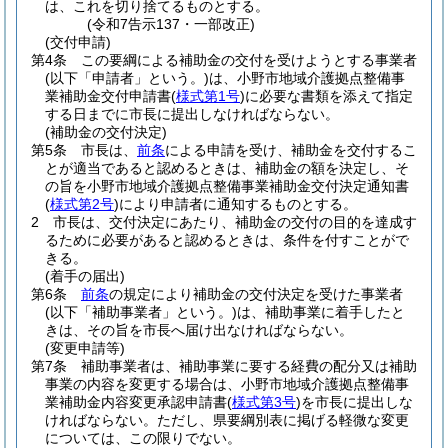
は、これを切り捨てるものとする。
(令和7告示137・一部改正)
(交付申請)
第4条
この要綱による補助金の交付を受けようとする事業者
(以下「申請者」という。)
は、小野市地域介護拠点整備事
業補助金交付申請書
(
様式第1号
)
に必要な書類を添えて指定
する日までに市長に提出しなければならない。
(補助金の交付決定)
第5条
市長は、
前条
による申請を受け、補助金を交付するこ
とが適当であると認めるときは、補助金の額を決定し、そ
の旨を小野市地域介護拠点整備事業補助金交付決定通知書
(
様式第2号
)
により申請者に通知するものとする。
2
市長は、交付決定にあたり、補助金の交付の目的を達成す
るために必要があると認めるときは、条件を付すことがで
きる。
(着手の届出)
第6条
前条
の規定により補助金の交付決定を受けた事業者
(以下「補助事業者」という。)
は、補助事業に着手したと
きは、その旨を市長へ届け出なければならない。
(変更申請等)
第7条
補助事業者は、補助事業に要する経費の配分又は補助
事業の内容を変更する場合は、小野市地域介護拠点整備事
業補助金内容変更承認申請書
(
様式第3号
)
を市長に提出しな
ければならない。
ただし、県要綱別表に掲げる軽微な変更
については、この限りでない。