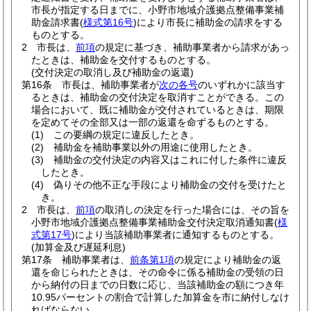
市長が指定する日までに、小野市地域介護拠点整備事業補
助金請求書
(
様式第16号
)
により市長に補助金の請求をする
ものとする。
2
市長は、
前項
の規定に基づき、補助事業者から請求があっ
たときは、補助金を交付するものとする。
(交付決定の取消し及び補助金の返還)
第16条
市長は、補助事業者が
次の各号
のいずれかに該当す
るときは、補助金の交付決定を取消すことができる。
この
場合において、既に補助金が交付されているときは、期限
を定めてその全部又は一部の返還を命ずるものとする。
(1)
この要綱の規定に違反したとき。
(2)
補助金を補助事業以外の用途に使用したとき。
(3)
補助金の交付決定の内容又はこれに付した条件に違反
したとき。
(4)
偽りその他不正な手段により補助金の交付を受けたと
き。
2
市長は、
前項
の取消しの決定を行った場合には、その旨を
小野市地域介護拠点整備事業補助金交付決定取消通知書
(
様
式第17号
)
により当該補助事業者に通知するものとする。
(加算金及び遅延利息)
第17条
補助事業者は、
前条第1項
の規定により補助金の返
還を命じられたときは、その命令に係る補助金の受領の日
から納付の日までの日数に応じ、当該補助金の額につき年
10.95パーセントの割合で計算した加算金を市に納付しなけ
ればならない。