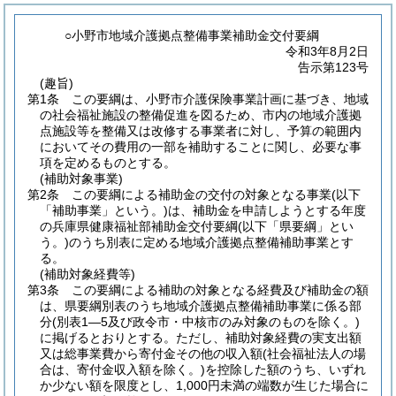
○小野市地域介護拠点整備事業補助金交付要綱
令和3年8月2日
告示第123号
(趣旨)
第1条
この要綱は、小野市介護保険事業計画に基づき、地域
の社会福祉施設の整備促進を図るため、市内の地域介護拠
点施設等を整備又は改修する事業者に対し、予算の範囲内
においてその費用の一部を補助することに関し、必要な事
項を定めるものとする。
(補助対象事業)
第2条
この要綱による補助金の交付の対象となる事業
(以下
「補助事業」という。)
は、補助金を申請しようとする年度
の兵庫県健康福祉部補助金交付要綱
(以下「県要綱」とい
う。)
のうち別表に定める地域介護拠点整備補助事業とす
る。
(補助対象経費等)
第3条
この要綱による補助の対象となる経費及び補助金の額
は、県要綱別表のうち地域介護拠点整備補助事業に係る部
分
(別表1―5及び政令市・中核市のみ対象のものを除く。)
に掲げるとおりとする。
ただし、補助対象経費の実支出額
又は総事業費から寄付金その他の収入額
(社会福祉法人の場
合は、寄付金収入額を除く。)
を控除した額のうち、いずれ
か少ない額を限度とし、1,000円未満の端数が生じた場合に