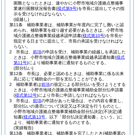
困難となったときは、速やかに小野市地域介護拠点整備事
業遂行困難状況報告書
(
様式第9号
)
を市長に提出してその指
示を受けなければならない。
(繰越し)
第11条
補助事業者は、補助事業が年度内に完了し難いと認
められ、補助事業を繰り越す必要があるときは、小野市地
域介護拠点整備事業繰越承認申請書
(
様式第10号
)
を市長が
指定する日までに提出して、市長の承認を受けなければな
らない。
2
市長は、
前項
の申請を受け、補助事業の繰越しを承認した
ときは、小野市地域介護拠点整備事業繰越承認通知書
(
様式
第11号
)
により補助事業者に通知するものとする。
(部分払い)
第12条
市長は、必要と認めるときは、補助事業に係る出来
高に応じて補助金の一部を支払うことができる。
2
補助事業者は
前項
の規定による部分払いを受けようとする
ときは、小野市地域介護拠点整備事業補助金部分払申請書
(
様式第12号
)
により市長に申請しなければならない。
3
市長は、
前項
の申請があった場合は、その内容を審査し、
部分払いの適否について決定又は不決定を行うものとし、
小野市地域介護拠点整備事業補助金部分払決定
(不決定)
通
知書
(
様式第13号
。以下「部分払決定通知書」という。)
に
より、補助事業者に通知するものとする。
(実績報告)
第13条
補助事業者は、補助事業を完了したとき
(補助事業の