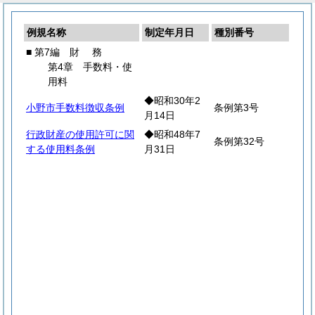
例規名称
制定年月日
種別番号
■ 第7編
財
務
第4章 手数料・使
用料
◆昭和30年2
小野市手数料徴収条例
条例第3号
月14日
行政財産の使用許可に関
◆昭和48年7
条例第32号
する使用料条例
月31日