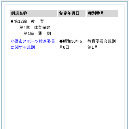
例規名称
制定年月日
種別番号
■ 第12編
教
育
第4章 体育保健
第1節
通
則
小野市スポーツ推進委員
◆昭和38年6
教育委員会規則
に関する規則
月8日
第1号