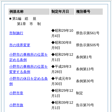
例規名称
制定年月日
種別番号
■ 第1編
総
規
第1章
市
制
◆昭和29年10
市制施行
県告示第561号
月4日
◆昭和30年8
市の境界変更
県告示第505号
月9日
小野市の事務所の位置を
◆昭和29年12
条例第1号
定める条例
月1日
小野市の事務所の位置を
◆平成28年3
条例第13号
変更する条例
月28日
小野市の休日を定める条
◆平成元年9
条例第30号
例
月30日
◆昭和29年12
小野市章
制定
月1日
◆昭和39年12
小野市旗
告示第70号
月1日