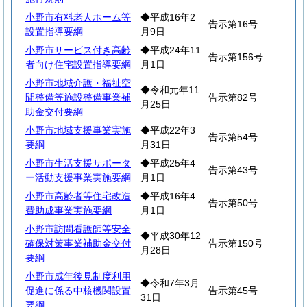
小野市有料老人ホーム等
◆平成16年2
告示第16号
設置指導要綱
月9日
小野市サービス付き高齢
◆平成24年11
告示第156号
者向け住宅設置指導要綱
月1日
小野市地域介護・福祉空
◆令和元年11
間整備等施設整備事業補
告示第82号
月25日
助金交付要綱
小野市地域支援事業実施
◆平成22年3
告示第54号
要綱
月31日
小野市生活支援サポータ
◆平成25年4
告示第43号
ー活動支援事業実施要綱
月1日
小野市高齢者等住宅改造
◆平成16年4
告示第50号
費助成事業実施要綱
月1日
小野市訪問看護師等安全
◆平成30年12
確保対策事業補助金交付
告示第150号
月28日
要綱
小野市成年後見制度利用
◆令和7年3月
促進に係る中核機関設置
告示第45号
31日
要綱