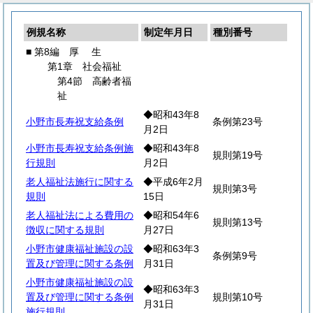
例規名称
制定年月日
種別番号
■ 第8編
厚
生
第1章 社会福祉
第4節 高齢者福
祉
◆昭和43年8
小野市長寿祝支給条例
条例第23号
月2日
小野市長寿祝支給条例施
◆昭和43年8
規則第19号
行規則
月2日
老人福祉法施行に関する
◆平成6年2月
規則第3号
規則
15日
老人福祉法による費用の
◆昭和54年6
規則第13号
徴収に関する規則
月27日
小野市健康福祉施設の設
◆昭和63年3
条例第9号
置及び管理に関する条例
月31日
小野市健康福祉施設の設
◆昭和63年3
置及び管理に関する条例
規則第10号
月31日
施行規則