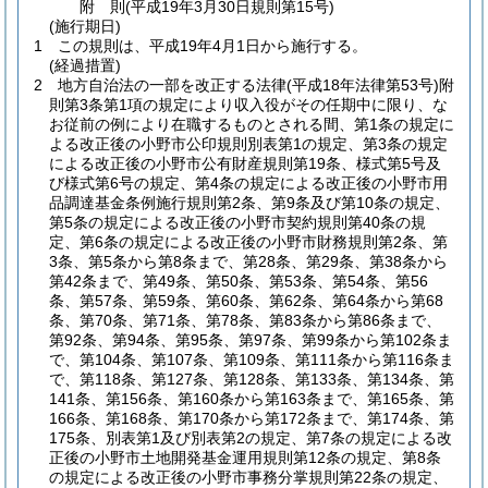
附
則
(平成19年3月30日
規則第15号)
(施行期日)
1
この規則は、平成19年4月1日から施行する。
(経過措置)
2
地方自治法の一部を改正する法律
(平成18年法律第53号)
附
則第3条第1項の規定により収入役がその任期中に限り、な
お従前の例により在職するものとされる間、第1条の規定に
よる改正後の小野市公印規則別表第1の規定、第3条の規定
による改正後の小野市公有財産規則第19条、様式第5号及
び様式第6号の規定、第4条の規定による改正後の小野市用
品調達基金条例施行規則第2条、第9条及び第10条の規定、
第5条の規定による改正後の小野市契約規則第40条の規
定、第6条の規定による改正後の小野市財務規則第2条、第
3条、第5条から第8条まで、第28条、第29条、第38条から
第42条まで、第49条、第50条、第53条、第54条、第56
条、第57条、第59条、第60条、第62条、第64条から第68
条、第70条、第71条、第78条、第83条から第86条まで、
第92条、第94条、第95条、第97条、第99条から第102条ま
で、第104条、第107条、第109条、第111条から第116条ま
で、第118条、第127条、第128条、第133条、第134条、第
141条、第156条、第160条から第163条まで、第165条、第
166条、第168条、第170条から第172条まで、第174条、第
175条、別表第1及び別表第2の規定、第7条の規定による改
正後の小野市土地開発基金運用規則第12条の規定、第8条
の規定による改正後の小野市事務分掌規則第22条の規定、