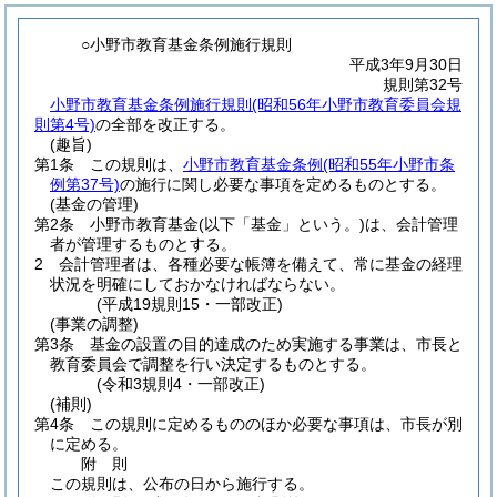
○小野市教育基金条例施行規則
平成3年9月30日
規則第32号
小野市教育基金条例施行規則(昭和56年小野市教育委員会規
則第4号)
の全部を改正する。
(趣旨)
第1条
この規則は、
小野市教育基金条例
(昭和55年小野市条
例第37号)
の施行に関し必要な事項を定めるものとする。
(基金の管理)
第2条
小野市教育基金
(以下「基金」という。)
は、会計管理
者が管理するものとする。
2
会計管理者は、各種必要な帳簿を備えて、常に基金の経理
状況を明確にしておかなければならない。
(平成19規則15・一部改正)
(事業の調整)
第3条
基金の設置の目的達成のため実施する事業は、市長と
教育委員会で調整を行い決定するものとする。
(令和3規則4・一部改正)
(補則)
第4条
この規則に定めるもののほか必要な事項は、市長が別
に定める。
附
則
この規則は、公布の日から施行する。