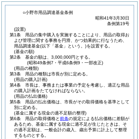
○小野市用品調達基金条例
昭和41年3月30日
条例第19号
(設置)
第1条
用品の集中購入を実施することにより、用品の取得お
よび管理に関する事務を円滑、かつ効果的に行なうため、
用品調達基金
(以下「基金」という。)
を設置する。
(基金の額)
第2条
基金の額は、3,000,000円とする。
(昭和49条例7・平成6条例9・一部改正)
(用品の種類)
第3条
用品の種類は市長が別に定める。
(用品の購入計画)
第4条
市長は、事務または事業の予定を考慮し、適正な用品
の購入計画をたてなければならない。
(用品の払出価格)
第5条
用品の払出価格は、市長がその取得価格を基準として
別に定める。
(基金に属する現金の過不足額の整理)
第6条
用品の取得価格と
前条
の規定による払出価格に差額が
あるため、基金に属する現金に過不足が生じたときは、そ
の過不足額は、一般会計の歳入、歳出予算に計上して整理
するものとする。