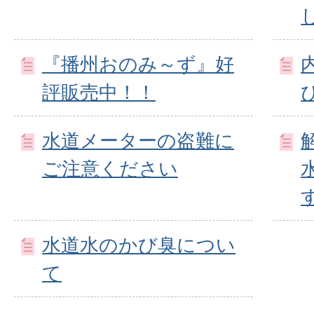
『播州おのみ～ず』好
評販売中！！
水道メーターの盗難に
ご注意ください
水道水のかび臭につい
て