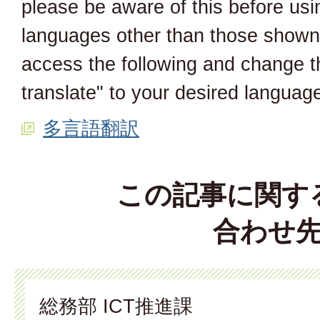
please be aware of this before usi
languages ​​other than those show
access the following and change t
translate" to your desired languag
多言語翻訳
この記事に関す
合わせ
総務部 ICT推進課