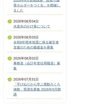
2026年6月短期講座「蚊取り線
香ホルダーをつくる」を開催し
ました
2026年08月04日
水道水のかび臭について
2026年08月03日
令和8年熊本地震に係る被災者
支援のための義援金を募集
2026年08月02日
事務員（会計年度任用職員）募
集
2026年07月31日
「手びねりから学ぶ電動ろくろ
体験」受講生募集 2026年9月開
講