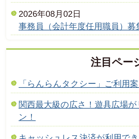
2026年08月02日
事務員（会計年度任用職員）募
注目ペー
「らんらんタクシー」ご利用案
関西最大級の広さ！遊具広場が
ン！
キャッシュレス決済が利用で