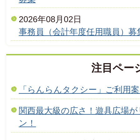
2026年08月02日
事務員（会計年度任用職員）募
注目ペー
「らんらんタクシー」ご利用案
関西最大級の広さ！遊具広場が
ン！