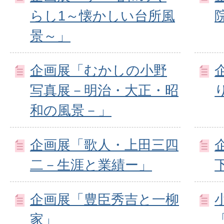
らし1～懐かしい台所風
景～」
企画展「むかしの小野
写真展－明治・大正・昭
和の風景－」
企画展「歌人・上田三四
二－生涯と業績ー」
企画展「豊臣秀吉と一柳
家」