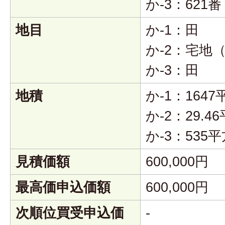
か-3：621番
地目
か-1：田
か-2：宅地
か-3：田
地積
か-1：164
か-2：29.
か-3：535
見積価額
600,000円
最高価申込価額
600,000円
次順位買受申込価
-