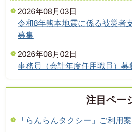
2026年08月03日
令和8年熊本地震に係る被災者
募集
2026年08月02日
事務員（会計年度任用職員）募
注目ペー
「らんらんタクシー」ご利用案