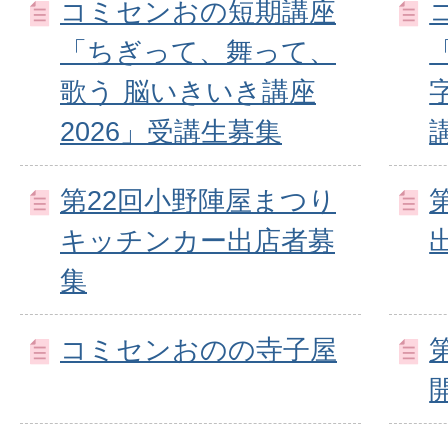
コミセンおの短期講座
「ちぎって、舞って、
歌う 脳いきいき講座
2026」受講生募集
第22回小野陣屋まつり
キッチンカー出店者募
集
コミセンおのの寺子屋