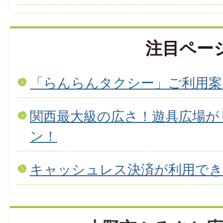
注目ペー
「らんらんタクシー」ご利用案
関西最大級の広さ！遊具広場が
ン！
キャッシュレス決済が利用で