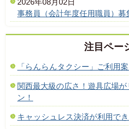
2026年08月02日
事務員（会計年度任用職員）募
注目ペー
「らんらんタクシー」ご利用案
関西最大級の広さ！遊具広場が
ン！
キャッシュレス決済が利用で