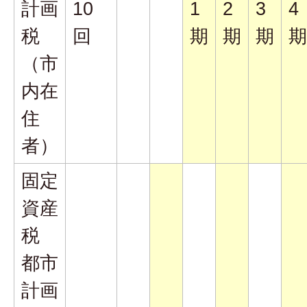
計画
10
1
2
3
4
税
回
期
期
期
期
（市
内在
住
者）
固定
資産
税
都市
計画