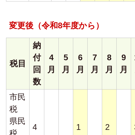
変更後（令和8年度から）
納
付
4
5
6
7
8
9
税目
回
月
月
月
月
月
月
数
市民
税
県民
4
1
2
税