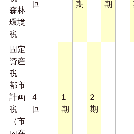
回
期
期
森林
環境
税
固定
資産
税
都市
計画
4
1
2
税
回
期
期
（市
内在