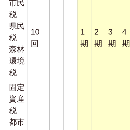
市民
税
県民
10
1
2
3
4
税
回
期
期
期
期
森林
環境
税
固定
資産
税
都市