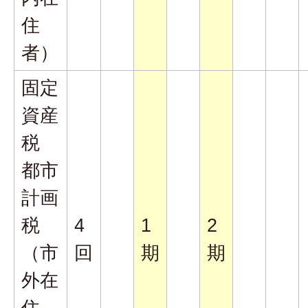
住
者）
固定
資産
税
都市
計画
税
4
1
2
（市
回
期
期
外在
住