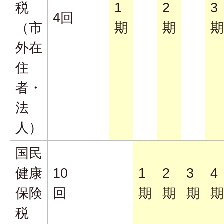
税
1
2
3
4回
（市
期
期
期
外在
住
者・
法
人）
国民
健康
10
1
2
3
4
保険
回
期
期
期
期
税