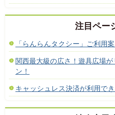
注目ペー
「らんらんタクシー」ご利用案
関西最大級の広さ！遊具広場が
ン！
キャッシュレス決済が利用で