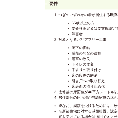
要件
つぎのいずれかの者が居住する既存
65歳以上の方
要介護認定又は要支援認定
障害者
対象となるバリアフリー工事
廊下の拡幅
階段の勾配の緩和
浴室の改良
トイレの改良
手すりの取り付け
床の段差の解消
引き戸への取り替え
床表面の滑り止め化
改修後の床面積が40平方メートル以
居住部分の床面積が当該家屋の床面
※なお、減額を受けるためには、改
※新築住宅に対する減額措置、認定
置を受けている場合は適用できませ