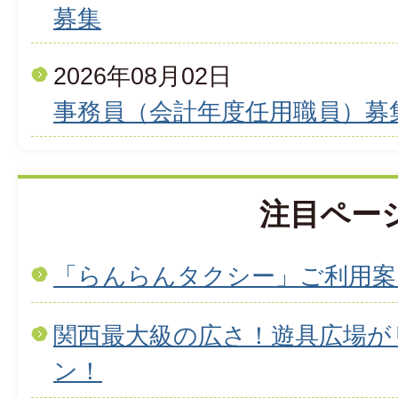
募集
2026年08月02日
事務員（会計年度任用職員）募
注目ペー
「らんらんタクシー」ご利用案
関西最大級の広さ！遊具広場が
ン！