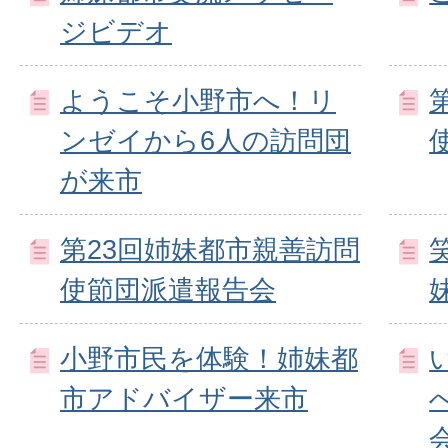
ジビデオ
ようこそ小野市へ！リ
ンゼイから6人の訪問団
が来市
第23回姉妹都市親善訪問
使節団派遣報告会
小野市民を体験！姉妹都
市アドバイザー来市