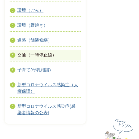
環境（ごみ）
環境（野焼き）
道路（舗装修繕）
交通（一時停止線）
子育て(母乳相談)
新型コロナウイルス感染症（人
権保護）
新型コロナウイルス感染症(感
染者情報の公表)