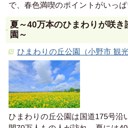
で、春色満喫のポイントがいっぱ
夏～40万本のひまわりが咲き
園～
ひまわりの丘公園（小野市 観
ひまわりの丘公園は国道175号沿
間70万人もの人が訪れ、夏には4