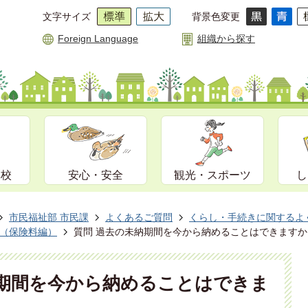
文字サイズ
背景色変更
Foreign Language
組織から探す
学校
安心・安全
観光・スポーツ
し
市民福祉部 市民課
よくあるご質問
くらし・手続きに関するよ
（保険料編）
質問 過去の未納期間を今から納めることはできますか
納期間を今から納めることはできま