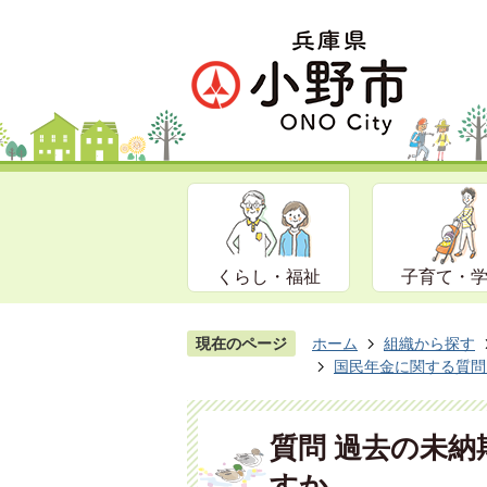
くらし・福祉
子育て・
現在のページ
ホーム
組織から探す
国民年金に関する質問
質問 過去の未
すか。