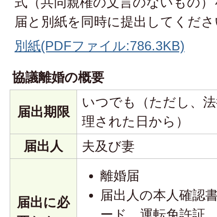
式（共同親権の文言のないもの）
届と別紙を同時に提出してくださ
別紙(PDFファイル:786.3KB)
協議離婚の概要
いつでも（ただし、法
届出期限
理された日から）
届出人
夫及び妻
離婚届
届出人の本人確認
届出に必
ード、運転免許証