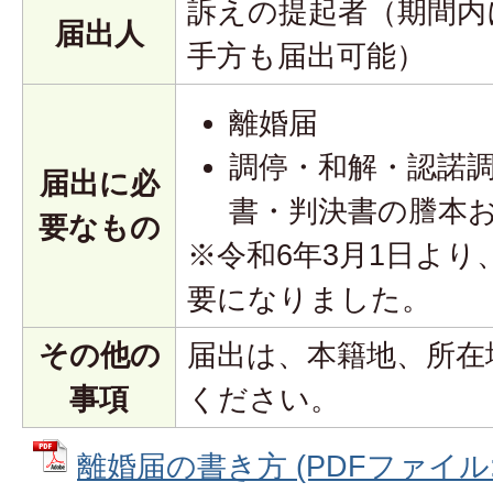
訴えの提起者（期間内
届出人
手方も届出可能）
離婚届
調停・和解・認諾
届出に必
書・判決書の謄本
要なもの
※令和6年3月1日よ
要になりました。
その他の
届出は、本籍地、所在
事項
ください。
離婚届の書き方 (PDFファイル: 6