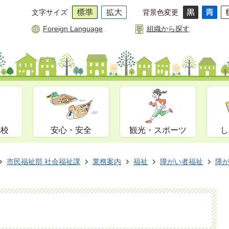
文字サイズ
背景色変更
Foreign Language
組織から探す
学校
安心・安全
観光・スポーツ
し
市民福祉部 社会福祉課
業務案内
福祉
障がい者福祉
障