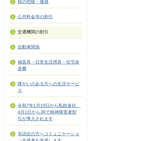
税の控除・優遇
公共料金等の割引
交通機関の割引
自動車関係
補装具・日常生活用具・住宅改
造費
障がいのある方への生活サービ
ス
令和7年1月19日から私鉄各社、
4月1日からJRで精神障害者割
引が導入されます
失語症の方へコミュニケーショ
ン支援者を派遣します