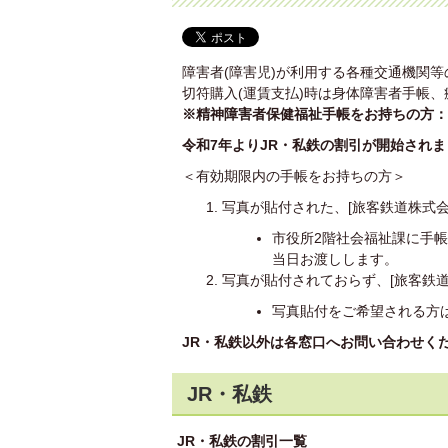
障害者(障害児)が利用する各種交通機関
切符購入(運賃支払)時は身体障害者手帳
※精神障害者保健福祉手帳をお持ちの方：
令和7年よりJR・私鉄の割引が開始され
＜有効期限内の手帳をお持ちの方＞
写真が貼付された、[旅客鉄道株式
市役所2階社会福祉課に手
当日お渡しします。
写真が貼付されておらず、[旅客鉄
写真貼付をご希望される方
JR・私鉄以外は各窓口へお問い合わせく
JR・私鉄
JR・私鉄の割引一覧