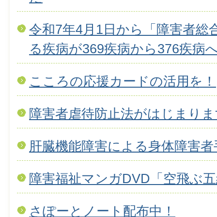
令和7年4月1日から「障害者総
る疾病が369疾病から376疾
こころの応援カードの活用を！
障害者虐待防止法がはじまりま
肝臓機能障害による身体障害者
障害福祉マンガDVD「空飛ぶ
さぽーとノート配布中！