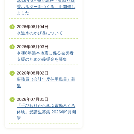
2026年6月短期講座「蚊取り線
香ホルダーをつくる」を開催し
ました
2026年08月04日
水道水のかび臭について
2026年08月03日
令和8年熊本地震に係る被災者
支援のための義援金を募集
2026年08月02日
事務員（会計年度任用職員）募
集
2026年07月31日
「手びねりから学ぶ電動ろくろ
体験」受講生募集 2026年9月開
講