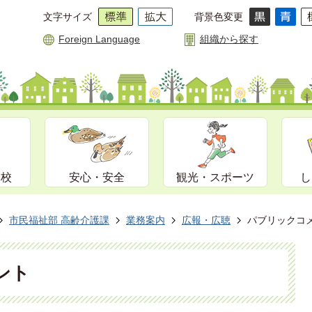
文字サイズ
背景色変更
Foreign Language
組織から探す
学校
安心・安全
観光・スポーツ
し
市民福祉部 高齢介護課
業務案内
広報・広聴
パブリックコ
ント