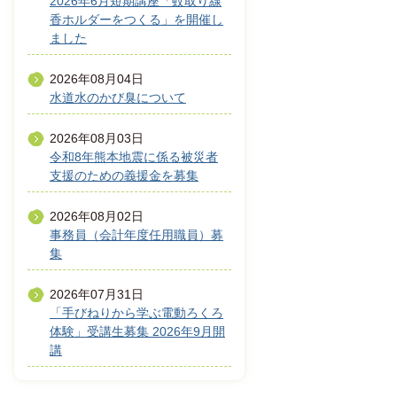
2026年6月短期講座「蚊取り線
香ホルダーをつくる」を開催し
ました
2026年08月04日
水道水のかび臭について
2026年08月03日
令和8年熊本地震に係る被災者
支援のための義援金を募集
2026年08月02日
事務員（会計年度任用職員）募
集
2026年07月31日
「手びねりから学ぶ電動ろくろ
体験」受講生募集 2026年9月開
講