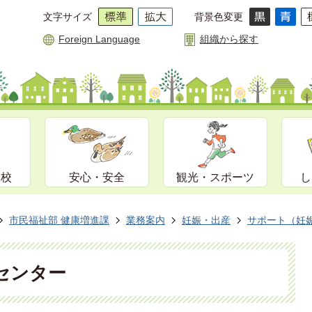
文字サイズ
背景色変更
Foreign Language
組織から探す
学校
安心・安全
観光・スポーツ
し
市民福祉部 健康増進課
業務案内
妊娠・出産
サポート（妊
センター