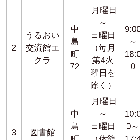
月曜日
～
中
9:0
うるおい
日曜日
島
～
2
交流館エ
（毎月
町
18:
クラ
第4火
72
0
曜日を
除く）
月曜日
中
～
10:
島
日曜日
0～
3
図書館
町
（休館
17: