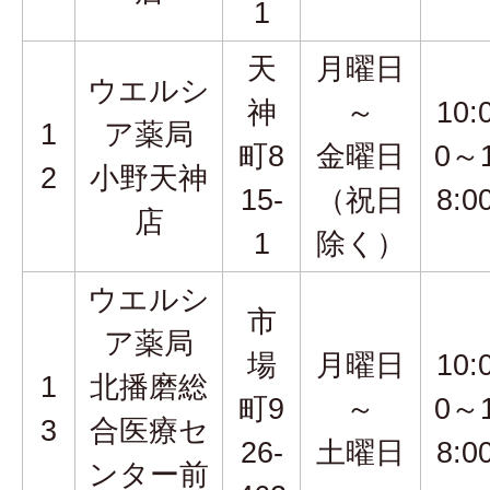
1
天
月曜日
ウエルシ
神
～
10:
1
ア薬局
町8
金曜日
0～
2
小野天神
15-
（祝日
8:0
店
1
除く）
ウエルシ
市
ア薬局
場
月曜日
10:
1
北播磨総
町9
～
0～
3
合医療セ
26-
土曜日
8:0
ンター前