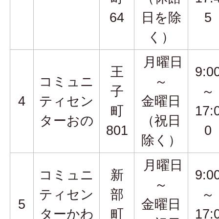
64
日を除
5
く）
月曜日
王
9:0
コミュニ
～
子
～
4
ティセン
金曜日
町
17:
ターおの
（祝日
801
0
除く）
月曜日
コミュニ
新
9:0
～
ティセン
部
～
5
金曜日
ターかわ
町
17: