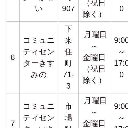
（祝日
い
907
0
除く）
下
月曜日
コミュニ
来
9:0
～
ティセン
住
～
6
金曜日
ターきす
町
17:
（祝日
みの
71-
0
除く）
3
月曜日
コミュニ
市
9:0
～
ティセン
場
～
7
金曜日