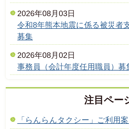
2026年08月03日
令和8年熊本地震に係る被災者
募集
2026年08月02日
事務員（会計年度任用職員）募
注目ペー
「らんらんタクシー」ご利用案