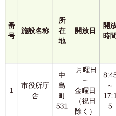
所
番
開
施設名称
在
開放日
号
時
地
月曜日
中
8:4
～
市役所庁
島
～
1
金曜日
舎
町
17:
（祝日
531
5
除く）