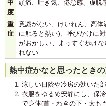
中
頭痛、吐き気、倦怠感、虚脱
度
重
意識がない、けいれん、高体温
症
に触ると熱い)、呼びかけに
がおかしい、まっすぐ歩けな
れない
熱中症かなと思ったときの
涼しい日陰や冷房の効いた
衣服をゆるめ安静にし、保
で身体(首・わきの下・太も