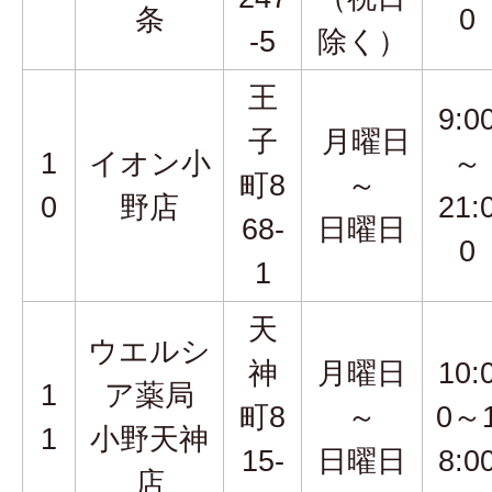
条
0
-5
除く）
王
9:0
子
月曜日
1
イオン小
～
町8
～
0
野店
21:
68-
日曜日
0
1
天
ウエルシ
神
月曜日
10:
1
ア薬局
町8
～
0～
1
小野天神
15-
日曜日
8:0
店