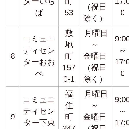
ターいち
町
17:
（祝日
ば
53
0
除く）
敷
月曜日
コミュニ
9:0
地
～
ティセン
～
8
町
金曜日
ターおお
17:
157
（祝日
べ
0
0-1
除く）
福
月曜日
コミュニ
9:0
住
～
ティセン
～
9
町
金曜日
ター下東
17:
247
（祝日