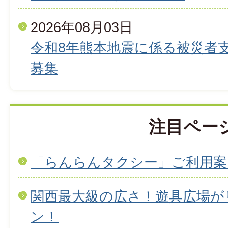
2026年08月03日
令和8年熊本地震に係る被災者
募集
注目ペー
「らんらんタクシー」ご利用案
関西最大級の広さ！遊具広場が
ン！